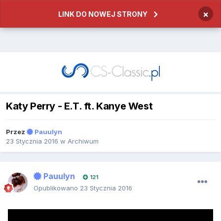
×
LINK DO NOWEJ STRONY
Katy Perry - E.T. ft. Kanye West
Przez
Pauulyn
23 Stycznia 2016
w
Archiwum
Pauulyn
121
Opublikowano
23 Stycznia 2016