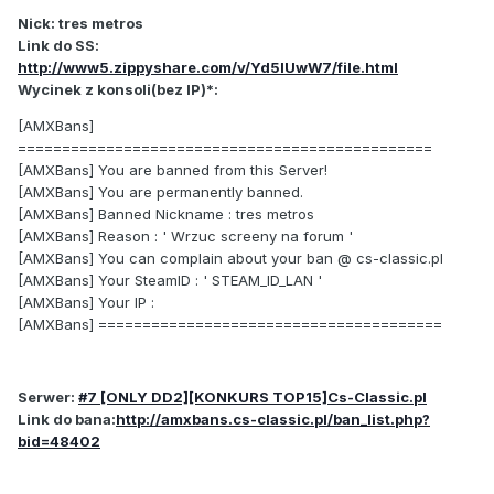
Nick: tres metros
Link do SS:
http://www5.zippyshare.com/v/Yd5lUwW7/file.html
Wycinek z konsoli(bez IP)*:
[AMXBans]
===============================================
[AMXBans] You are banned from this Server!
[AMXBans] You are permanently banned.
[AMXBans] Banned Nickname : tres metros
[AMXBans] Reason : ' Wrzuc screeny na forum '
[AMXBans] You can complain about your ban @ cs-classic.pl
[AMXBans] Your SteamID : ' STEAM_ID_LAN '
[AMXBans] Your IP :
[AMXBans] =======================================
Serwer:
#7 [ONLY DD2][KONKURS TOP15]Cs-Classic.pl
Link do bana:
http://amxbans.cs-classic.pl/ban_list.php?
bid=48402