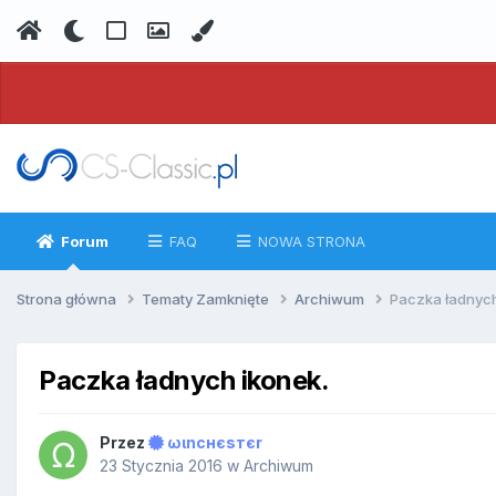
Forum
FAQ
NOWA STRONA
Strona główna
Tematy Zamknięte
Archiwum
Paczka ładnych
Paczka ładnych ikonek.
Przez
ωιncнєѕтєr
23 Stycznia 2016
w
Archiwum