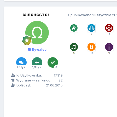
ωιncнєѕтєr
Opublikowano
23 Stycznia 20
Bywalec
1,3 tys.
1,3 tys.
0
Id Użytkownika:
17319
Wygrane w rankingu:
22
Dołączył:
21.06.2015