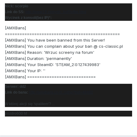
Nick: scorpio
Link do SS:
http://www19.zippysh...hsFhi/file.html
Wycinek z konsoli(bez IP)*:
[AMXBans]
===============================================
[AMXBans] You have been banned from this Server!
[AMXBans] You can complain about your ban @ cs-classic.pl
[AMXBans] Reason: 'Wrzuc screeny na forum'
[AMXBans] Duration: 'permanently'
[AMXBans] Your SteamID: 'STEAM_2:0:127439983'
[AMXBans] Your IP: ''
[AMXBans] ============================
Serwer: dd2
Link do bana:
http://amxbans.cs-cl...t.php?bid=48482
W której akcji się 'spaliłem'? ...
pozdro600 hf