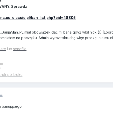
s
OWANY. Sprawdz
ans.cs-classic.pl/ban_list.php?bid=48805
GanjaMan_PL miał obowiązek dać mi bana gdyż wbił nick (1) |Loord|
niałem na początku. Admin wyraził skruchę więc proszę nic mu ni
hare
lub
sendfile
em
B
krok po kroku
16
na banującego