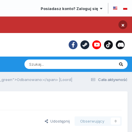
Posiadasz konto? Zaloguj się
×
e_green">Odbanowano:</span> |Loord|
Cała aktywność
Udostępnij
Obserwujący
0