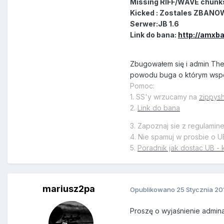
Missing RIFF/WAVE chunk
Kicked : Zostales ZBAN
Serwer:JB 1.6
Link do bana:
http://amxb
Zbugowałem się i admin The_
powodu buga o którym wspom
Pomoc:
1. SS'y wrzucamy na
zippys
2.
Link do bana
3. Zapoznaj sie z regulamin
4. Nie spamuj w prosbie o U
5.
Poradnik jak dostac UB - 
mariusz2pa
Opublikowano
25 Stycznia 20
Proszę o wyjaśnienie admi