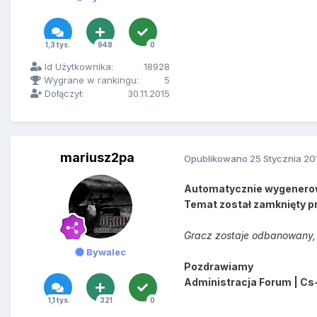
1,3 tys.
948
0
Id Użytkownika:
18928
Wygrane w rankingu:
5
Dołączył:
30.11.2015
mariusz2pa
Opublikowano
25 Stycznia 20
Automatycznie wygenero
Temat został zamknięty p
Gracz zostaje odbanowany, 
Bywalec
Pozdrawiamy
Administracja Forum | Cs
1,1 tys.
321
0