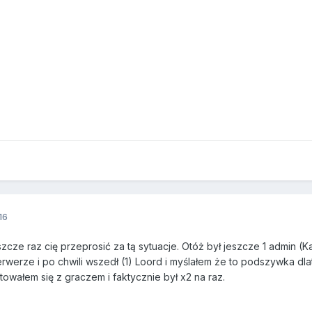
16
zcze raz cię przeprosić za tą sytuacje. Otóż był jeszcze 1 admin (Kar
serwerze i po chwili wszedł (1) Loord i myślałem że to podszywka dl
owałem się z graczem i faktycznie był x2 na raz.