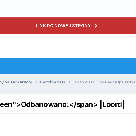
LINK DO NOWEJ STRONY
ny na serwerach]
+ Prośby o UB
<span class="ipsBadge ipsBadg
reen">Odbanowano:</span> |Loord|