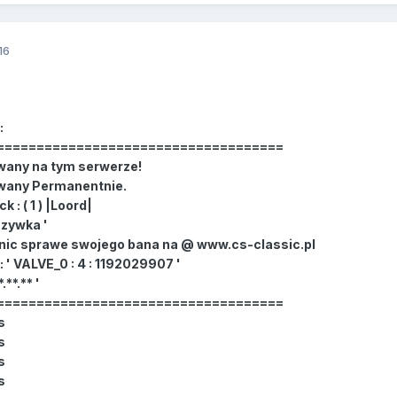
16
:
====================================
any na tym serwerze!
wany Permanentnie.
: ( 1 ) |Loord|
zywka '
ic sprawe swojego bana na @ www.cs-classic.pl
' VALVE_0 : 4 : 1192029907 '
**.** '
====================================
s
s
s
s