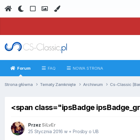
Forum
FAQ
NOWA STRONA
Strona główna
Tematy Zamknięte
Archiwum
Cs-Classic [Ba
<span class="ipsBadge ipsBadge_g
Przez
SiLvEr
25 Stycznia 2016
w
+ Prośby o UB