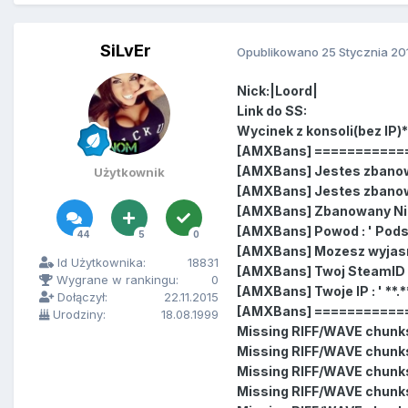
SiLvEr
Opublikowano
25 Stycznia 20
Nick:|Loord|
Link do SS:
Wycinek z konsoli(bez IP)*
[AMXBans] ===========
[AMXBans] Jestes zbanow
Użytkownik
[AMXBans] Jestes zbano
[AMXBans] Zbanowany Nick 
[AMXBans] Powod : ' Pods
44
5
0
[AMXBans] Mozesz wyjasn
Id Użytkownika:
18831
[AMXBans] Twoj SteamID : 
Wygrane w rankingu:
0
[AMXBans] Twoje IP : ' **.**.
Dołączył:
22.11.2015
[AMXBans] ===========
Urodziny:
18.08.1999
Missing RIFF/WAVE chunk
Missing RIFF/WAVE chunk
Missing RIFF/WAVE chunk
Missing RIFF/WAVE chunk