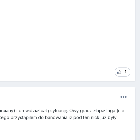
1
ciany) i on widział całą sytuację. Owy gracz złapał laga (nie
atego przystąpiłem do banowania iż pod ten nick już były