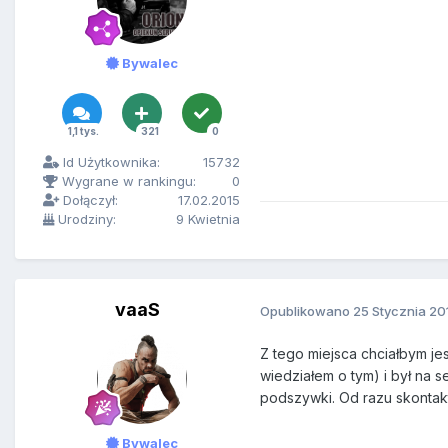
Bywalec
1,1 tys.
321
0
Id Użytkownika:
15732
Wygrane w rankingu:
0
Dołączył:
17.02.2015
Urodziny:
9 Kwietnia
vaaS
Opublikowano
25 Stycznia 20
Z tego miejsca chciałbym jes
wiedziałem o tym) i był na 
podszywki. Od razu skontakt
Bywalec