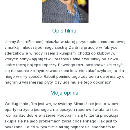
Opis filmu:
Jimmy Smith(Eminem) mieszka w starej przyczepie samochodowej
z matką i młodszą od niego siostrą. Za dnia pracuje w fabryce
zderzaków a w nocy razem z kumplami chodzi do klubów ,w
których odbywają się tzw. Freestyle Battle czyli bitwy na słowa
,które toczą najlepsi raperzy. Pewnego razu postanowił zmierzyć
się na scenie z innym zawodnikiem lecz nie zakończyło się to dla
niego w miły sposób. Rabbit pomimo tego zdarzenia dalej marzy o
nagraniu własnej rap płyty. Czy uda mu się tego dokonać?
Moja opinia:
Według mnie ,film jest wręcz świetny. Mimo iż nie jest to w pełni
oparty na życiu jednego z najlepszych raperów świata to i tak
robi bardzo dobre wrażenie. Podoba mi się to ,że ta produkcja
skupia się na jego problemach życia codziennego i jak jest to
pokazane. To co w tym filmie mi się najbardziej spodobało to