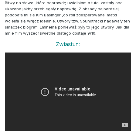
Bitwy na słowa ,które naprawdę uwielbiam a tutaj zostały one
ukazane jakby przebiegały naprawdę. Z obsady najbardziej
podobała mi się Kim Basinger ,do roli zdesperowanej matki
wcieliła się wręcz idealnie. Utwory tzw. Soundtracki nadawały ten
smaczek biografii Eminema ponieważ były to jego utwory. Jak dla
mnie film wyszedł świetnie dlatego dostaje 9/10.
Zwiastun: