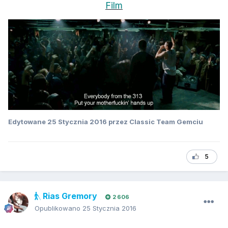
Film
Edytowane
25 Stycznia 2016
przez Classic Team Gemciu
5
Rias Gremory
2 606
Opublikowano
25 Stycznia 2016