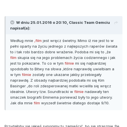
W dniu 25.01.2016 o 20:10, Classic Team Gemciu
napisał(a):
Według mnie
,film
jest wręcz świetny. Mimo iż nie jest to w
pełni oparty na życiu jednego z najlepszych raperów świata
to i tak robi bardzo dobre wrażenie. Podoba mi się to ,że
film
skupia się na jego problemach życia codziennego i jak
jest to pokazane. To co w tym
filmie
mi się najbardziej
spodobało to Bitwy na słowa ,które naprawdę uwielbiam a
w tym
filmie
zostały one ukazane jakby przebiegały
naprawdę. Z obsady najbardziej podobała mi się Kim
Basinger ,do roli zdesperowanej matki wcieliła się wręcz
idealnie. Utwory tzw. Soundtracki w
filmie
nadawały ten
smaczek biografii Eminema ponieważ były to jego utwory.
Jak dla mnie
film
wyszedł świetnie dlatego dostaje 9/10.
Przydałoby się jakieś synonimy tu zamieścić, bo się strasznie źle