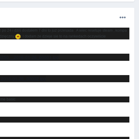
o 24 i dziś dostałem 7 dni to już przesada . A wiec resetuje steam , kompa
wdzięczny
. I dodam że dzieje sie to na rankedach oczywiście
766250__2016-01-26_00001.jpg
__2016-01-26_00002.jpg
me basic