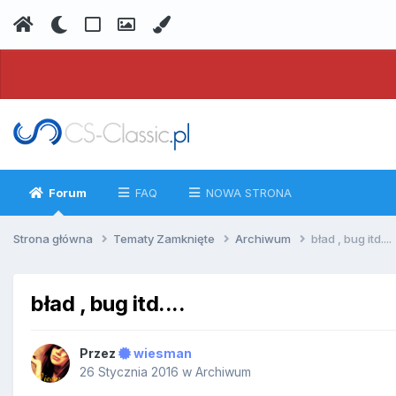
Forum
FAQ
NOWA STRONA
Strona główna
Tematy Zamknięte
Archiwum
bład , bug itd....
bład , bug itd....
Przez
wiesman
26 Stycznia 2016
w
Archiwum