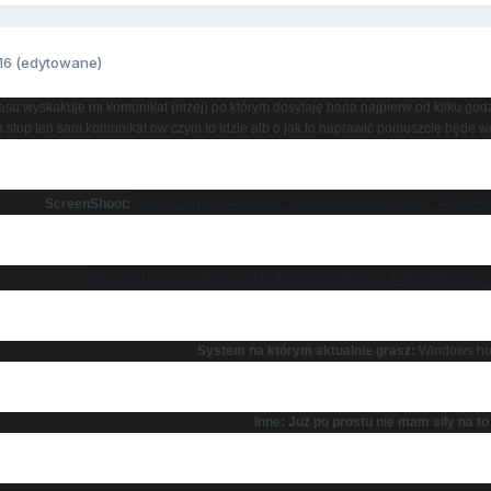
16
(edytowane)
u wyskakuje mi komunikat (niżej) po którym dosytaję bana najpierw od kilku godz p
on stop ten sam komunikat nw czym to idzie alb o jak to naprawić pomuszcię będe 
http://forum.cs-classic.pl/uploads/imgs/pre_1453
ScreenShoot:
http://forum.cs-classic.pl/uploads/imgs/pre_1453766293
System na którym aktualnie grasz:
Windows ho
Inne: Już po prostu nie mam siły na to