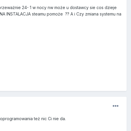
i przeważnie 24- 1 w nocy nw może u dostawcy sie cos dzieje
ONOWNA INSTALACJA steamu pomoże ?? A i Czy zmiana systemu na
oprogramowania też nic Ci nie da.