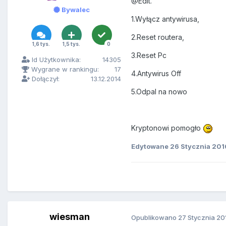
@Edit.
Bywalec
1.Wyłącz antywirusa,
2.Reset routera,
1,6 tys.
1,5 tys.
0
3.Reset Pc
Id Użytkownika:
14305
Wygrane w rankingu:
17
4.Antywirus Off
Dołączył:
13.12.2014
5.Odpal na nowo
Kryptonowi pomogło
Edytowane
26 Stycznia 201
wiesman
Opublikowano
27 Stycznia 20