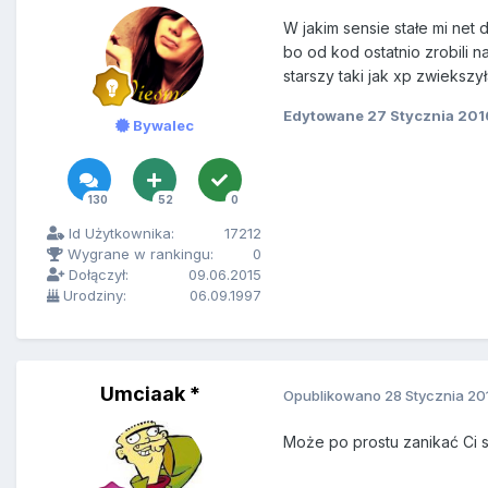
W jakim sensie stałe mi net
bo od kod ostatnio zrobili
starszy taki jak xp zwiekszy
Edytowane
27 Stycznia 201
Bywalec
130
52
0
Id Użytkownika:
17212
Wygrane w rankingu:
0
Dołączył:
09.06.2015
Urodziny:
06.09.1997
Umciaak *
Opublikowano
28 Stycznia 20
Może po prostu zanikać Ci s