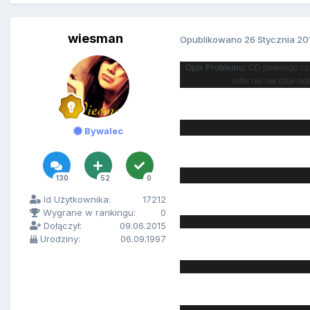
wiesman
Opublikowano
26 Stycznia 20
Opis Problemu:
OD pewnego czas
ruter nic nie daje n
Bywalec
130
52
0
Id Użytkownika:
17212
Wygrane w rankingu:
0
Dołączył:
09.06.2015
Urodziny:
06.09.1997