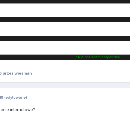
* Nie posiadam antywirusa
6
przez wiesman
16
(edytowane)
enie internetowe?