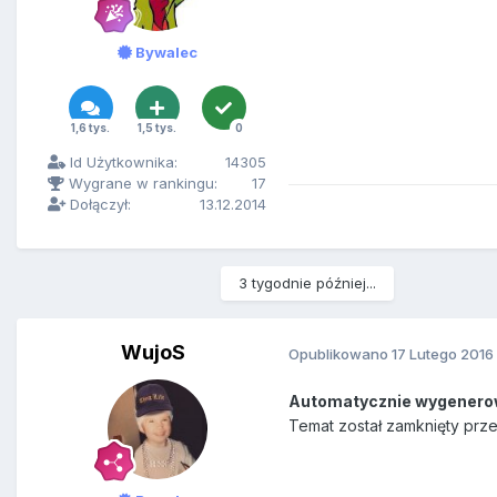
Bywalec
1,6 tys.
1,5 tys.
0
Id Użytkownika:
14305
Wygrane w rankingu:
17
Dołączył:
13.12.2014
3 tygodnie później...
WujoS
Opublikowano
17 Lutego 2016
Automatycznie wygenero
Temat został zamknięty prz