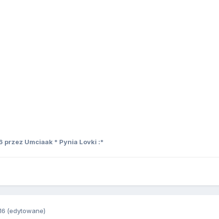
6
przez Umciaak * Pynia Lovki :*
16
(edytowane)