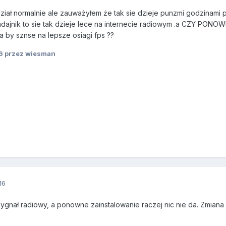
 dział normalnie ale zauważyłem że tak sie dzieje punzmi godzinam
 nadajnik to sie tak dzieje lece na internecie radiowym .a CZY P
ła by sznse na lepsze osiagi fps ??
6
przez wiesman
16
ygnał radiowy, a ponowne zainstalowanie raczej nic nie da. Zmiana 