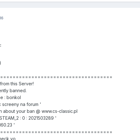
16
:
)
======================================
rom this Server!
ntly banned.
e : bonkol
 screeny na forum '
 about your ban @ www.cs-classic.pl
 STEAM_2 : 0 : 2021503289 '
.160.23 '
======================================
heck yo