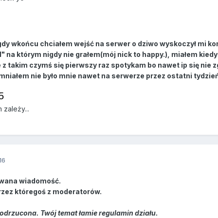
 gdy wkońcu chciałem wejść na serwer o dziwo wyskoczył mi ko
" na którym nigdy nie grałem(mój nick to happy.), miałem kied
e z takim czymś się pierwszy raz spotykam bo nawet ip się nie 
omniałem nie było mnie nawet na serwerze przez ostatni tydzie
5
 zależy...
16
wana wiadomość.
rzez któregoś z moderatorów.
odrzucona. Twój temat łamie regulamin działu.