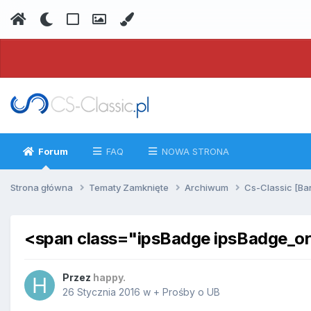
Forum
FAQ
NOWA STRONA
Strona główna
Tematy Zamknięte
Archiwum
Cs-Classic [Ba
<span class="ipsBadge ipsBadge_o
Przez
happy.
26 Stycznia 2016
w
+ Prośby o UB