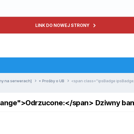
LINK DO NOWEJ STRONY
ny na serwerach]
+ Prośby o UB
<span class="ipsBadge ipsBadge
range">Odrzucone:</span> Dziwny ban.