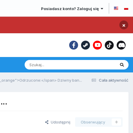
Posiadasz konto? Zaloguj się
×
_orange">Odrzucone:</span> Dziwny ban...
Cała aktywność
..
Udostępnij
Obserwujący
0