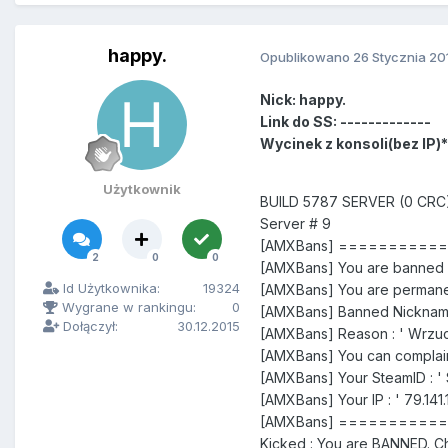
happy.
Opublikowano
26 Stycznia 20
Nick: happy.
Link do SS: -------------
Wycinek z konsoli(bez IP)*
Użytkownik
BUILD 5787 SERVER (0 CRC
Server # 9
[AMXBans] =========
2
0
0
[AMXBans] You are banned f
Id Użytkownika:
19324
[AMXBans] You are permane
Wygrane w rankingu:
0
[AMXBans] Banned Nicknam
Dołączył:
30.12.2015
[AMXBans] Reason : ' Wrzuc
[AMXBans] You can complain
[AMXBans] Your SteamID : '
[AMXBans] Your IP : ' 79.141
[AMXBans] =========
Kicked : You are BANNED. C