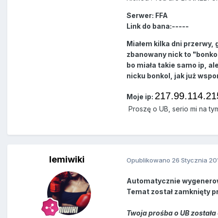
Serwer: FFA
Link do bana:-----
Miałem kilka dni przerwy,
zbanowany nick to "bonkol
bo miała takie samo ip, al
nicku bonkol, jak już wsp
217.99.114.21
Moje ip:
Proszę o UB, serio mi na tym
lemiwiki
Opublikowano
26 Stycznia 20
Automatycznie wygenero
Temat został zamknięty p
Twoja prośba o UB została 