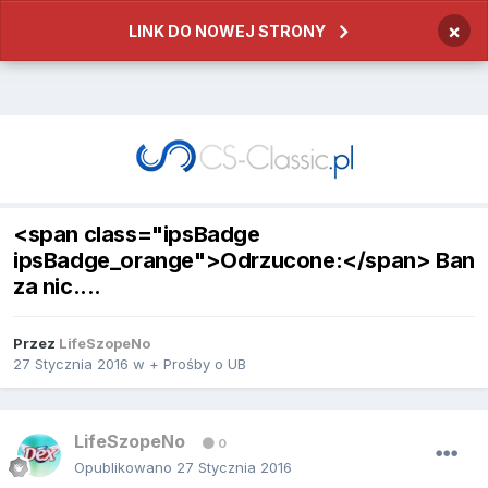
×
LINK DO NOWEJ STRONY
<span class="ipsBadge
ipsBadge_orange">Odrzucone:</span> Ban
za nic....
Przez
LifeSzopeNo
27 Stycznia 2016
w
+ Prośby o UB
LifeSzopeNo
0
Opublikowano
27 Stycznia 2016