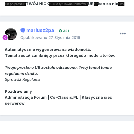
TWÓJ NICK
UB
ban za nic
lub po prostu "
" . Nie tytułować tematów "
", "
" itp.
mariusz2pa
321
Opublikowano
27 Stycznia 2016
Automatycznie wygenerowana wiadomość.
Temat został zamknięty przez któregoś z moderatorów.
Twoja prośba o UB została odrzucona. Twój temat łamie
regulamin działu.
Sprawdź Regulamin
Pozdrawiamy
Administracja Forum | Cs-Classic.PL | Klasyczna sieć
serwerów