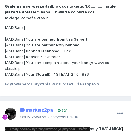
Gralem na serwerze Jailbrak cos takiego 1.6..........I nagle
pisze ze dostalem bana....nwm za co pisze cos
takiego.Pomoże ktos ?
[AMXBans]
===============================================
[AMXBans] You are banned from this Server!
[AMXBans] You are permanently banned.
[AMXBans] Banned Nickname : -Lex-
[AMXBans] Reason : ' Cheater '
[AMXBans] You can complain about your ban @ www.cs-
classic.pl
[AMXBans] Your SteamID : ' STEAM_2 : 0 : 836
Edytowane
27 Stycznia 2016
przez LifeSzopeNo
mariusz2pa
321
Opublikowano
27 Stycznia 2016
ss'y TWÓJ NICK
7. Tematy powinny być zatytułowane (w przypadku ss'ów) "
"