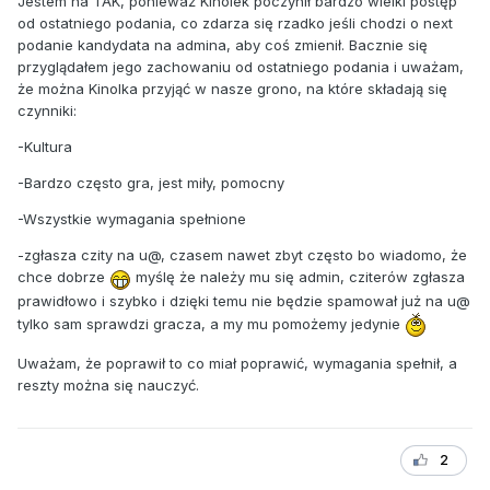
Jestem na TAK, ponieważ Kinolek poczynił bardzo wielki postęp
od ostatniego podania, co zdarza się rzadko jeśli chodzi o next
podanie kandydata na admina, aby coś zmienił. Bacznie się
przyglądałem jego zachowaniu od ostatniego podania i uważam,
że można Kinolka przyjąć w nasze grono, na które składają się
czynniki:
-Kultura
-Bardzo często gra, jest miły, pomocny
-Wszystkie wymagania spełnione
-zgłasza czity na u@, czasem nawet zbyt często bo wiadomo, że
chce dobrze
myślę że należy mu się admin, cziterów zgłasza
prawidłowo i szybko i dzięki temu nie będzie spamował już na u@
tylko sam sprawdzi gracza, a my mu pomożemy jedynie
Uważam, że poprawił to co miał poprawić, wymagania spełnił, a
reszty można się nauczyć.
2