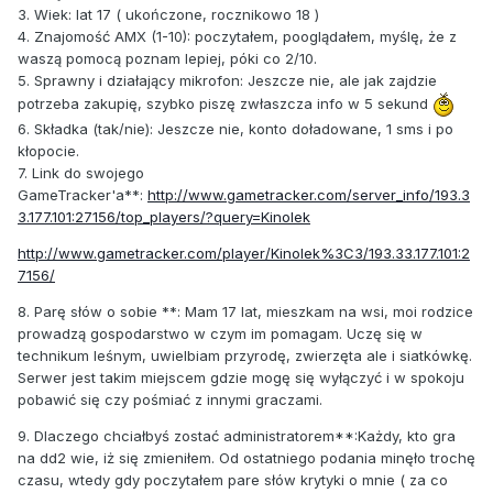
3. Wiek: lat 17 ( ukończone, rocznikowo 18 )
4. Znajomość AMX (1-10): poczytałem, pooglądałem, myślę, że z
waszą pomocą poznam lepiej, póki co 2/10.
5. Sprawny i działający mikrofon: Jeszcze nie, ale jak zajdzie
potrzeba zakupię, szybko piszę zwłaszcza info w 5 sekund
6. Składka (tak/nie): Jeszcze nie, konto doładowane, 1 sms i po
kłopocie.
7. Link do swojego
GameTracker'a**:
http://www.gametracker.com/server_info/193.3
3.177.101:27156/top_players/?query=Kinolek
http://www.gametracker.com/player/Kinolek%3C3/193.33.177.101:2
7156/
8. Parę słów o sobie **: Mam 17 lat, mieszkam na wsi, moi rodzice
prowadzą gospodarstwo w czym im pomagam. Uczę się w
technikum leśnym, uwielbiam przyrodę, zwierzęta ale i siatkówkę.
Serwer jest takim miejscem gdzie mogę się wyłączyć i w spokoju
pobawić się czy pośmiać z innymi graczami.
9. Dlaczego chciałbyś zostać administratorem**:Każdy, kto gra
na dd2 wie, iż się zmieniłem. Od ostatniego podania minęło trochę
czasu, wtedy gdy poczytałem pare słów krytyki o mnie ( za co