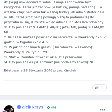
dziękuję) uświadomiłem sobie, iż moje zachowanie było
karygodne. Teraz już zachowuje kulturę, panuję nad sobą. To
właśnie chęć pełnienia tak ważnej funkcji jak administrator dała
mi siłę i teraz już z pełną powagą piszę to podanie.Często
przytrafia mi się, iż muszę wołać admina, bo ktoś lata odpalony.
10. Czy posiadasz STEAM? (TAK/NIE) jeżeli tak, podaj STEAM_ID:
NIE
11. Ile czasu możesz poświecić na serwerze: w weekendy ok 5-7
godzin, w tygodniu koło 4-5.
12. W jakich godzinach grasz? (Dni robocze, weekendy):
Weekendy: 9-24, tyg. 16-23
13. Staż w Counter-Strike 1.6: ok 4 lat z przerwami
14. Czy posiadałeś już admina? (nie podajemy linków): NIE
Edytowane
28 Stycznia 2016
przez Kinolek
1
gicik krzys
414