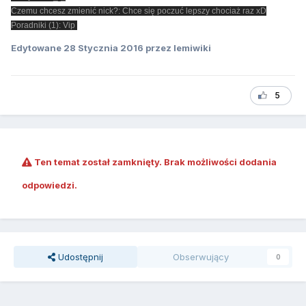
Czemu chcesz zmienić nick?: Chce się poczuć lepszy chociaż raz xD
Poradniki (1): Vip
Edytowane
28 Stycznia 2016
przez lemiwiki
5
Ten temat został zamknięty. Brak możliwości dodania
odpowiedzi.
Udostępnij
Obserwujący
0