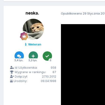
neska.
Opublikowano
29 Stycznia 20
Weteran
3,4 tys.
3,2 tys.
0
Id Użytkownika:
958
Wygrane w rankingu:
87
Dołączył:
27.10.2012
Urodziny:
09.04.1998