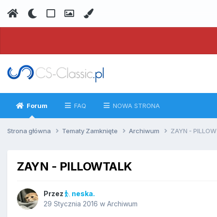
Forum
FAQ
NOWA STRONA
Strona główna
Tematy Zamknięte
Archiwum
ZAYN - PILLO
ZAYN - PILLOWTALK
Przez
neska.
29 Stycznia 2016
w
Archiwum