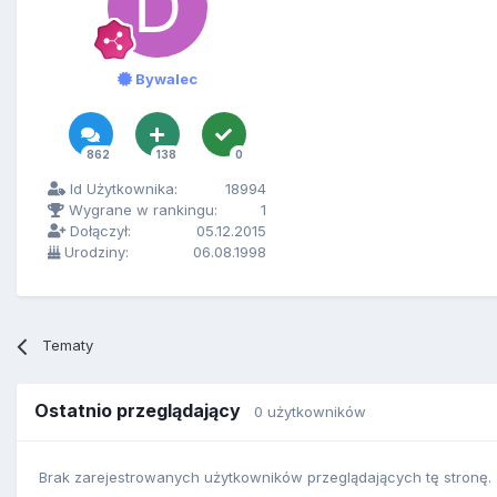
Bywalec
862
138
0
Id Użytkownika:
18994
Wygrane w rankingu:
1
Dołączył:
05.12.2015
Urodziny:
06.08.1998
Tematy
Ostatnio przeglądający
0 użytkowników
Brak zarejestrowanych użytkowników przeglądających tę stronę.