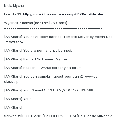
Nick: Mycha
Link do SS:
http://www23.zippyshare.com/v/81XKetIh/file.html
Wycinek z konsoli(bez IP)*:[AMXBans]
===============================================
[AMXBans] You have been banned from this Server by Admin Neo
-=Razzzor=-.
[AMXBans] You are permanently banned.
[AMXBans] Banned Nickname : Mycha
[AMXBans] Reason : ' Wrzuc screeny na forum '
[AMXBans] You can complain about your ban @ www.cs-
classic.pl
[AMXBans] Your SteamID : ' STEAM_2 : 0 : 1795834588 '
[AMXBans] Your IP :
[AMXBans] ========================================
Serwer: #1[RESET 27.01][Call Of Duty 350 LvL]Cs-Classic.pl[Nocny