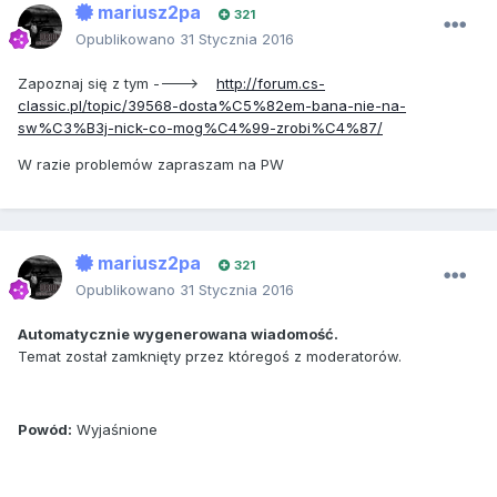
mariusz2pa
321
Opublikowano
31 Stycznia 2016
Zapoznaj się z tym ---->
http://forum.cs-
classic.pl/topic/39568-dosta%C5%82em-bana-nie-na-
sw%C3%B3j-nick-co-mog%C4%99-zrobi%C4%87/
W razie problemów zapraszam na PW
mariusz2pa
321
Opublikowano
31 Stycznia 2016
Automatycznie wygenerowana wiadomość.
Temat został zamknięty przez któregoś z moderatorów.
Powód:
Wyjaśnione