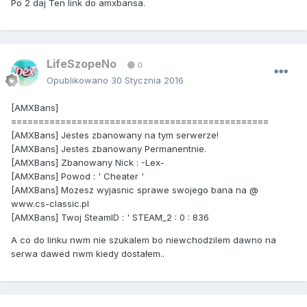
Po 2 daj Ten link do amxbansa.
LifeSzopeNo
0
Opublikowano
30 Stycznia 2016
[AMXBans]
===============================================
[AMXBans] Jestes zbanowany na tym serwerze!
[AMXBans] Jestes zbanowany Permanentnie.
[AMXBans] Zbanowany Nick : -Lex-
[AMXBans] Powod : ' Cheater '
[AMXBans] Mozesz wyjasnic sprawe swojego bana na @
www.cs-classic.pl
[AMXBans] Twoj SteamID : ' STEAM_2 : 0 : 836
A co do linku nwm nie szukalem bo niewchodzilem dawno na
serwa dawed nwm kiedy dostałem..