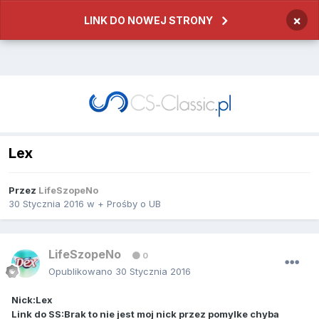
×
LINK DO NOWEJ STRONY
Lex
Przez
LifeSzopeNo
30 Stycznia 2016
w
+ Prośby o UB
LifeSzopeNo
0
Opublikowano
30 Stycznia 2016
Nick:Lex
Link do SS:Brak to nie jest moj nick przez pomylke chyba