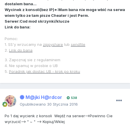
dostalem bana...
Wycinek z konsoli(bez IP)*:Mam bana nie moge wbić na serwa
wiem tylko ze tam pisze Cheater i jest Perm.
Serwer:Cod mod skrzynki/klucze
Link do bana:
Pomoc:
1. SS'y wrzucamy na
zippyshare
lub
sendfile
2.
Link do bana
3. Zapoznaj sie z regulaminem
4. Nie spamuj w prosbie o UB
5.
Poradnik jak dostac UB - krok po kroku
M@jki H@rdcor
538
Opublikowano
30 Stycznia 2016
Po 1 daj wycienk z konsoli Wejdź na serwer-->Powinno Cie
wyrzucić--> " ~ " --> Kopiuj/Wklej