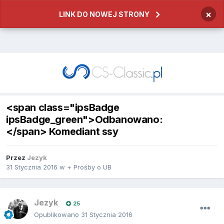
×
LINK DO NOWEJ STRONY
<span class="ipsBadge
ipsBadge_green">Odbanowano:
</span> Komediant ssy
Przez
Jezyk
31 Stycznia 2016
w
+ Prośby o UB
Jezyk
25
Opublikowano
31 Stycznia 2016