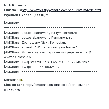
Nick:Komediant
Link do SS:
http://www59.zippyshare.com/v/n07wxJm4/file.html
Wycinek z konsoli(bez IP)*:
[AMXBans]
===============================================
[AMXBans] Jestes zbanowany na tym serwerze!
[AMXBans] Jestes zbanowany Permanentnie.
[AMXBans] Zbanowany Nick : Komediant
[AMXBans] Powod : ' Wrzuc screeny na forum '
[AMXBans] Mozesz wyjasnic sprawe swojego bana na @
www.cs-classic.pl
[AMXBans] Twoj SteamID : ' STEAM_2 : 0 : 1522745726 '
[AMXBans] Twoje IP : ' 77.255.124.117 '
[AMXBans] =======================================
Serwer:
CoD
Link do bana:
http://amxbans.cs-classic.pl/ban_list.php?
bid=50770