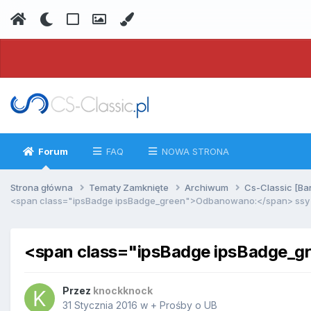
Forum
FAQ
NOWA STRONA
Strona główna
Tematy Zamknięte
Archiwum
Cs-Classic [Ba
<span class="ipsBadge ipsBadge_green">Odbanowano:</span> ssy
<span class="ipsBadge ipsBadge_
Przez
knockknock
31 Stycznia 2016
w
+ Prośby o UB