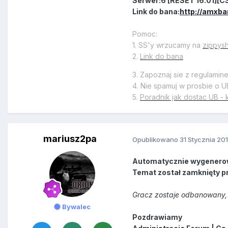
Serwer:6 [RESET 16.01][CS
Link do bana:
http://amxba
Pomoc:
1. SS'y wrzucamy na
zippys
2.
Link do bana
3. Zapoznaj sie z regulamin
4. Nie spamuj w prosbie o U
5.
Poradnik jak dostac UB - 
mariusz2pa
Opublikowano
31 Stycznia 20
Automatycznie wygenero
Temat został zamknięty p
Gracz zostaje odbanowany, 
Bywalec
Pozdrawiamy