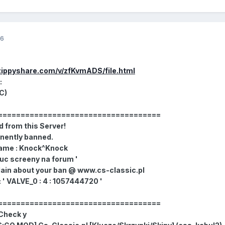
16
zippyshare.com/v/zfKvmADS/file.html
:
C)
====================================
 from this Server!
nently banned.
ame : Knock^Knock
uc screeny na forum '
in about your ban @ www.cs-classic.pl
' VALVE_0 : 4 : 1057444720 '
====================================
 Check y