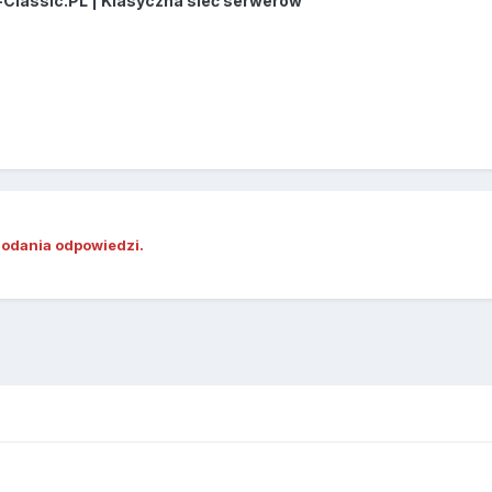
-Classic.PL | Klasyczna sieć serwerów
dodania odpowiedzi.