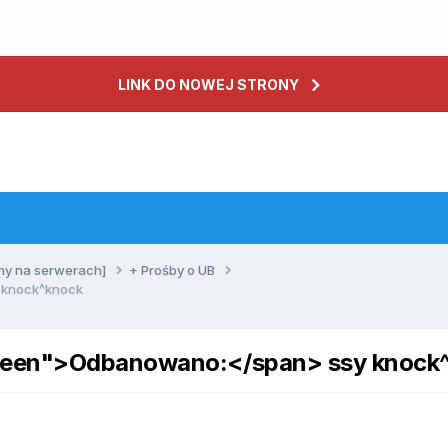
LINK DO NOWEJ STRONY
ny na serwerach]
+ Prośby o UB
 knock^knock
green">Odbanowano:</span> ssy knock