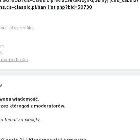
:GO MOD] Cs-Classic.pl [Klucze/Skrzynki/Skiny] (css_kabul2)
ns.cs-classic.pl/ban_list.php?bid=50730
hare
lub
sendfile
em
B
krok po kroku
16
wana wiadomość.
rzez któregoś z moderatorów.
a temat zamknięty.