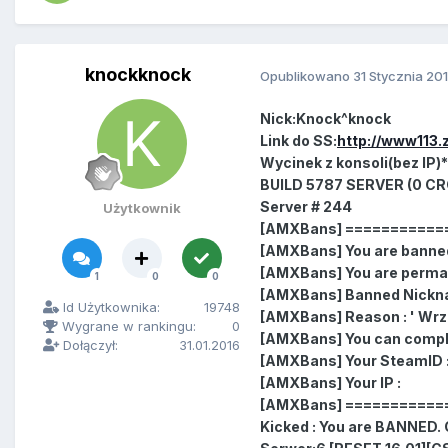
knockknock
Opublikowano
31 Stycznia 20
Nick:Knock^knock
Link do SS:
http://www113.
Wycinek z konsoli(bez IP)*
BUILD 5787 SERVER (0 CR
Server # 244
Użytkownik
[AMXBans] ===========
[AMXBans] You are banned
[AMXBans] You are perma
1
0
0
[AMXBans] Banned Nickn
Id Użytkownika:
19748
[AMXBans] Reason : ' Wrz
Wygrane w rankingu:
0
[AMXBans] You can compla
Dołączył:
31.01.2016
[AMXBans] Your SteamID : 
[AMXBans] Your IP :
[AMXBans] ===========
Kicked : You are BANNED.