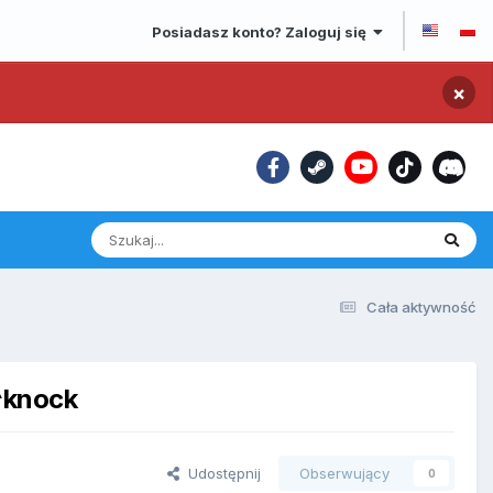
Posiadasz konto? Zaloguj się
×
Cała aktywność
^knock
Udostępnij
Obserwujący
0