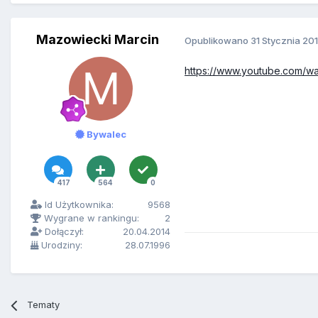
Mazowiecki Marcin
Opublikowano
31 Stycznia 20
https://www.youtube.com
Bywalec
417
564
0
Id Użytkownika:
9568
Wygrane w rankingu:
2
Dołączył:
20.04.2014
Urodziny:
28.07.1996
Tematy