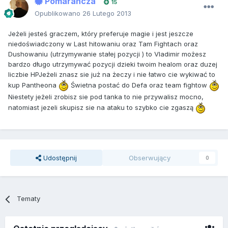
Pomarancza
15
Opublikowano
26 Lutego 2013
Jeżeli jesteś graczem, który preferuje magie i jest jeszcze
niedoświadczony w Last hitowaniu oraz Tam Fightach oraz
Dushowaniu (utrzymywanie stałej pozycji ) to Vladimir możesz
bardzo długo utrzymywać pozycji dzieki twoim healom oraz duzej
liczbie HPJeżeli znasz sie już na żeczy i nie łatwo cie wykiwać to
kup Pantheona
Świetna postać do Defa oraz team fightow
Niestety jeżeli zrobisz sie pod tanka to nie przywalisz mocno,
natomiast jezeli skupisz sie na ataku to szybko cie zgaszą
Udostępnij
Obserwujący
0
Tematy