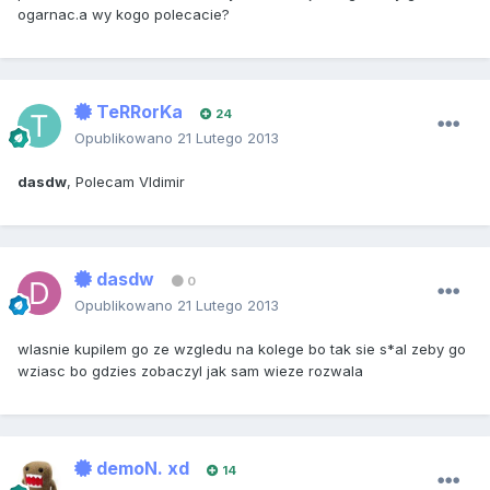
ogarnac.a wy kogo polecacie?
TeRRorKa
24
Opublikowano
21 Lutego 2013
dasdw
, Polecam Vldimir
dasdw
0
Opublikowano
21 Lutego 2013
wlasnie kupilem go ze wzgledu na kolege bo tak sie s*al zeby go
wziasc bo gdzies zobaczyl jak sam wieze rozwala
demoN. xd
14