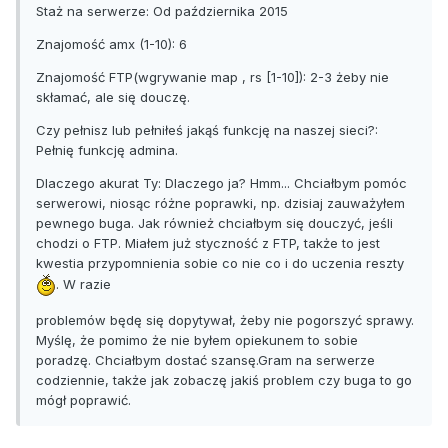
Staż na serwerze: Od października 2015
Znajomość amx (1-10): 6
Znajomość FTP(wgrywanie map , rs [1-10]): 2-3 żeby nie
skłamać, ale się douczę.
Czy pełnisz lub pełniłeś jakąś funkcję na naszej sieci?:
Pełnię funkcję admina.
Dlaczego akurat Ty: Dlaczego ja? Hmm... Chciałbym pomóc
serwerowi, niosąc różne poprawki, np. dzisiaj zauważyłem
pewnego buga. Jak również chciałbym się douczyć, jeśli
chodzi o FTP. Miałem już styczność z FTP, także to jest
kwestia przypomnienia sobie co nie co i do uczenia reszty
. W razie
problemów będę się dopytywał, żeby nie pogorszyć sprawy.
Myślę, że pomimo że nie byłem opiekunem to sobie
poradzę. Chciałbym dostać szansę.Gram na serwerze
codziennie, także jak zobaczę jakiś problem czy buga to go
mógł poprawić.