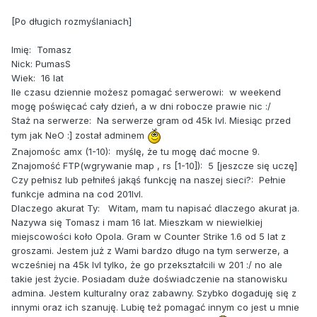
[Po długich rozmyślaniach]
Imię: Tomasz
Nick: PumasS
Wiek: 16 lat
Ile czasu dziennie możesz pomagać serwerowi: w weekend
mogę poświęcać cały dzień, a w dni robocze prawie nic :/
Staż na serwerze: Na serwerze gram od 45k lvl. Miesiąc przed
tym jak NeO :] został adminem
Znajomośc amx (1-10): myślę, że tu mogę dać mocne 9.
Znajomość FTP(wgrywanie map , rs [1-10]): 5 [jeszcze się uczę]
Czy pełnisz lub pełniłeś jakąś funkcję na naszej sieci?: Pełnie
funkcje admina na cod 201lvl.
Dlaczego akurat Ty: Witam, mam tu napisać dlaczego akurat ja.
Nazywa się Tomasz i mam 16 lat. Mieszkam w niewielkiej
miejscowości koło Opola. Gram w Counter Strike 1.6 od 5 lat z
groszami. Jestem już z Wami bardzo długo na tym serwerze, a
wcześniej na 45k lvl tylko, że go przekształcili w 201 :/ no ale
takie jest życie. Posiadam duże doświadczenie na stanowisku
admina. Jestem kulturalny oraz zabawny. Szybko dogaduję się z
innymi oraz ich szanuję. Lubię też pomagać innym co jest u mnie