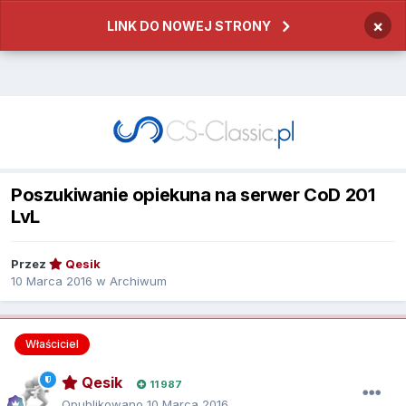
×
LINK DO NOWEJ STRONY
Poszukiwanie opiekuna na serwer CoD 201
LvL
Przez
Qesik
10 Marca 2016
w
Archiwum
Właściciel
Qesik
11 987
Opublikowano
10 Marca 2016