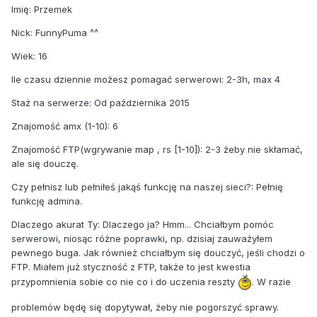
Imię: Przemek
Nick: FunnyPuma ^^
Wiek: 16
Ile czasu dziennie możesz pomagać serwerowi: 2-3h, max 4
Staż na serwerze: Od października 2015
Znajomość amx (1-10): 6
Znajomość FTP(wgrywanie map , rs [1-10]): 2-3 żeby nie skłamać,
ale się douczę.
Czy pełnisz lub pełniłeś jakąś funkcję na naszej sieci?: Pełnię
funkcję admina.
Dlaczego akurat Ty: Dlaczego ja? Hmm... Chciałbym pomóc
serwerowi, niosąc różne poprawki, np. dzisiaj zauważyłem
pewnego buga. Jak również chciałbym się douczyć, jeśli chodzi o
FTP. Miałem już styczność z FTP, także to jest kwestia
przypomnienia sobie co nie co i do uczenia reszty
. W razie
problemów będę się dopytywał, żeby nie pogorszyć sprawy.