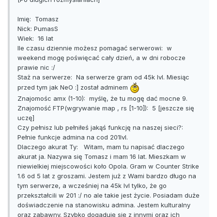
Imię: Tomasz
Nick: PumasS
Wiek: 16 lat
Ile czasu dziennie możesz pomagać serwerowi: w
weekend mogę poświęcać cały dzień, a w dni robocze
prawie nic :/
Staż na serwerze: Na serwerze gram od 45k lvl. Miesiąc
przed tym jak NeO :] został adminem
Znajomośc amx (1-10): myślę, że tu mogę dać mocne 9.
Znajomość FTP(wgrywanie map , rs [1-10]): 5 [jeszcze się
uczę]
Czy pełnisz lub pełniłeś jakąś funkcję na naszej sieci?:
Pełnie funkcje admina na cod 201lvl.
Dlaczego akurat Ty: Witam, mam tu napisać dlaczego
akurat ja. Nazywa się Tomasz i mam 16 lat. Mieszkam w
niewielkiej miejscowości koło Opola. Gram w Counter Strike
1.6 od 5 lat z groszami. Jestem już z Wami bardzo długo na
tym serwerze, a wcześniej na 45k lvl tylko, że go
przekształcili w 201 :/ no ale takie jest życie. Posiadam duże
doświadczenie na stanowisku admina. Jestem kulturalny
oraz zabawny. Szybko dogaduję się z innymi oraz ich