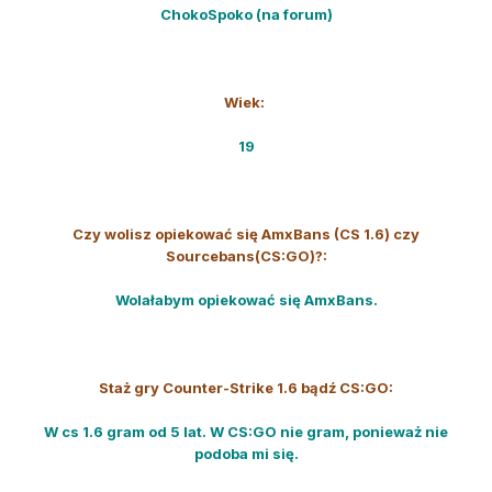
ChokoSpoko (na forum)
Wiek:
19
Czy wolisz opiekować się AmxBans (CS 1.6) czy
Sourcebans(CS:GO)?:
Wolałabym opiekować się AmxBans.
Staż gry Counter-Strike 1.6 bądź CS:GO:
W cs 1.6 gram od 5 lat. W CS:GO nie gram, ponieważ nie
podoba mi się.