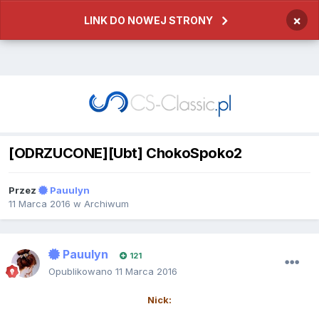
×
LINK DO NOWEJ STRONY
[ODRZUCONE][Ubt] ChokoSpoko2
Przez
Pauulyn
11 Marca 2016
w
Archiwum
Pauulyn
121
Opublikowano
11 Marca 2016
Nick: