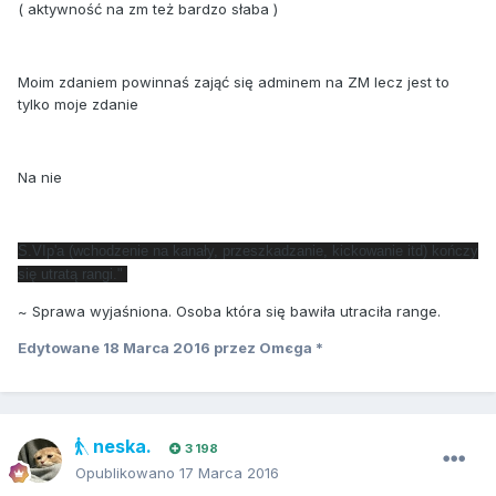
( aktywność na zm też bardzo słaba )
Moim zdaniem powinnaś zająć się adminem na ZM lecz jest to
tylko moje zdanie
Na nie
S.VIp'a (wchodzenie na kanały, przeszkadzanie, kickowanie itd) kończy
się utratą rangi."
~ Sprawa wyjaśniona. Osoba która się bawiła utraciła range.
Edytowane
18 Marca 2016
przez Omєga *
neska.
3 198
Opublikowano
17 Marca 2016