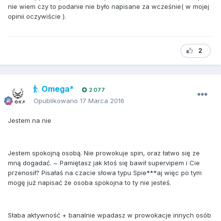
nie wiem czy to podanie nie było napisane za wcześnie( w mojej
opinii oczywiście ).
2
Omega*
2 077
Opublikowano
17 Marca 2016
Jestem na nie
Jestem spokojną osobą. Nie prowokuje spin, oraz łatwo się ze
mną dogadać. ~ Pamiętasz jak ktoś się bawił supervipem i Cie
przenosił? Pisałaś na czacie słowa typu Spie***aj więc po tym
mogę już napisać że osoba spokojna to ty nie jesteś.
Słaba aktywność + banalnie wpadasz w prowokacje innych osób