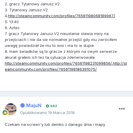
2. gracz Tytanowy Janusz.V2
3. Tytanowy Janusz.V2
4.
http://steamcommunity.com/profiles/76561198068189967/
5. 13:40
6. Aztec
7. gracz Tytanowy Janusz.V2 nieustanie stawia miny na
przejściach i nie da sie normalnie przejść gdy mu zwróciłem
uwagę powiedział że mu to wisi i ma to w dupie.
8. mam świadków są to gracze z którymi na owym serwerze
akurat grałem ich tez ta sytuacja zdenerwowała
http://steamcommunity.com/profiles/76561198231099856/,http://st
eamcommunity.com/profiles/76561198186391075/
MajuN
682
Opublikowano
19 Marca 2016
Czekam na screen'y lub demko z danego dnia i mapy.