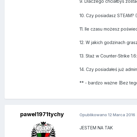
9. Dlaczego chciałbyś zosta
10. Czy posiadasz STEAM? (
11. Ile czasu możesz poświe
12. W jakich godzinach gras
13. Staż w Counter-Strike 1.
14. Czy posiadałeś już admin
** - bardzo ważne (Bez teg
pawel1971tychy
Opublikowano
12 Marca 2016
JESTEM NA TAK