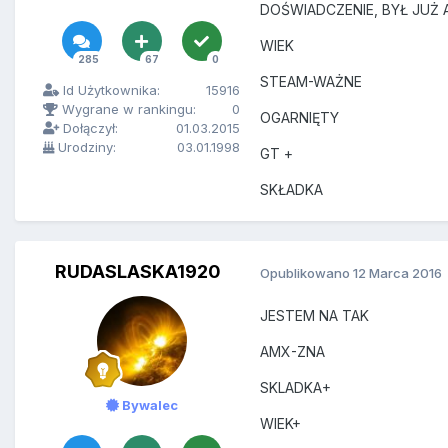
DOŚWIADCZENIE, BYŁ JUŻ
WIEK
285
67
0
STEAM-WAŻNE
Id Użytkownika:
15916
Wygrane w rankingu:
0
OGARNIĘTY
Dołączył:
01.03.2015
Urodziny:
03.01.1998
GT +
SKŁADKA
RUDASLASKA1920
Opublikowano
12 Marca 2016
JESTEM NA TAK
AMX-ZNA
SKLADKA+
Bywalec
WIEK+