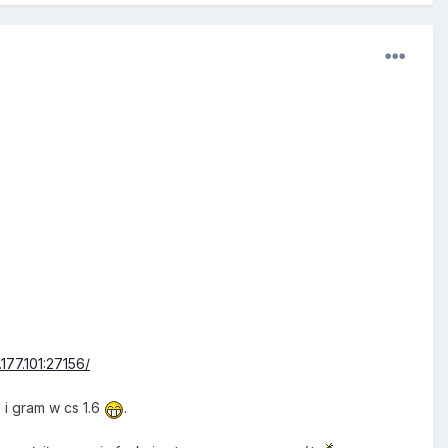
177.101:27156/
 i gram w cs 1.6
.