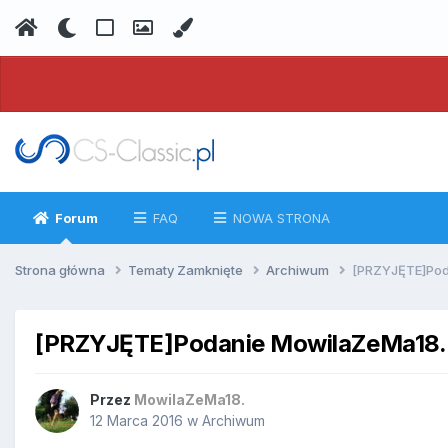
Forum
FAQ
NOWA STRONA
Strona główna
Tematy Zamknięte
Archiwum
[PRZYJĘTE]Pod
[PRZYJĘTE]Podanie MowilaZeMa18.
Przez
MowilaZeMa18.
12 Marca 2016
w
Archiwum