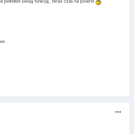
e pełniłem swoją funkcję , teraz czas na powrót
rem