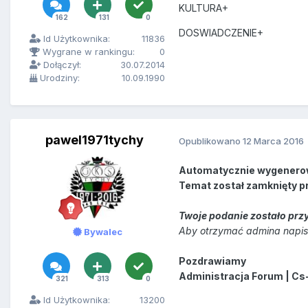
KULTURA+
162
131
0
DOSWIADCZENIE+
Id Użytkownika:
11836
Wygrane w rankingu:
0
Dołączył:
30.07.2014
Urodziny:
10.09.1990
pawel1971tychy
Opublikowano
12 Marca 2016
Automatycznie wygenero
Temat został zamknięty p
Twoje podanie zostało przy
Aby otrzymać admina napisz
Bywalec
Pozdrawiamy
Administracja Forum | Cs
321
313
0
Id Użytkownika:
13200