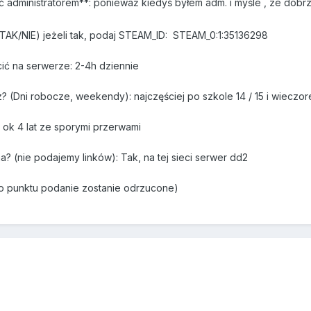
ć administratorem**: ponieważ kiedyś byłem adm. i myśle , ze dobrz
TAK/NIE) jeżeli tak, podaj STEAM_ID: STEAM_0:1:35136298
cić na serwerze: 2-4h dziennie
z? (Dni robocze, weekendy): najczęściej po szkole 14 / 15 i wieczo
6: ok 4 lat ze sporymi przerwami
a? (nie podajemy linków): Tak, na tej sieci serwer dd2
o punktu podanie zostanie odrzucone)