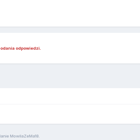
dodania odpowiedzi.
anie MowilaZeMa18.