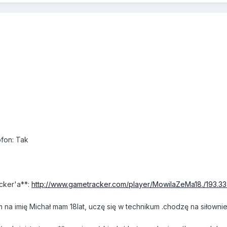
ofon: Tak
cker'a**:
http://www.gametracker.com/player/MowilaZeMa18./193.33.
 na imię Michał mam 18lat, uczę się w technikum .chodzę na siłownie