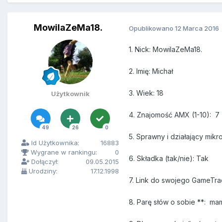
MowilaZeMa18.
Opublikowano
12 Marca 2016
1. Nick: MowilaZeMa18.
2. Imię: Michał
3. Wiek: 18
Użytkownik
4. Znajomość AMX (1-10): 7
49
26
0
5. Sprawny i działający mikr
Id Użytkownika:
16883
Wygrane w rankingu:
0
6. Składka (tak/nie): Tak
Dołączył:
09.05.2015
Urodziny:
17.12.1998
7. Link do swojego GameTra
8. Parę słów o sobie **: mam