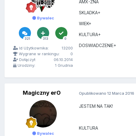
AMX-ZNA
SKLADKA+
Bywalec
WIEK+
KULTURA+
321
313
0
DOSWIADCZENIE+
Id Użytkownika:
13200
Wygrane w rankingu:
0
Dołączył:
06.10.2014
Urodziny:
1 Grudnia
Magiczny erO
Opublikowano
12 Marca 2016
JESTEM NA TAK!
KULTURA
Bywalec