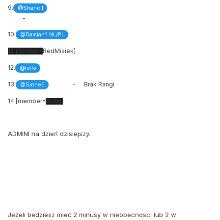
9.
@Shanell
-
10.
@Damian? NL/PL
RedMisiek]
11.[member=
12.
-
@leilo
13.
- Brak Rangi
@SinneE
14.[member=
DoNn]
ADMINI na dzień dzisiejszy.
Jeżeli bedziesz mieć 2 minusy w nieobecnosci lub 2 w