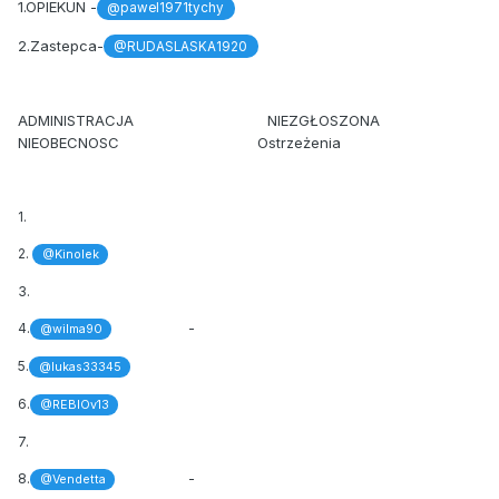
1.OPIEKUN -
@pawel1971tychy
2.Zastepca-
@RUDASLASKA1920
ADMINISTRACJA NIEZGŁOSZONA
NIEOBECNOSC Ostrzeżenia
1.
2.
@Kinolek
3.
4.
-
@wilma90
5.
@lukas33345
6.
@REBIOv13
7.
8.
-
@Vendetta