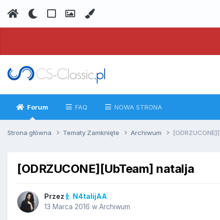
Forum
FAQ
NOWA STRONA
Strona główna
Tematy Zamknięte
Archiwum
[ODRZUCONE][U
[ODRZUCONE][UbTeam] natalja
Przez
N4talijAA
13 Marca 2016
w
Archiwum