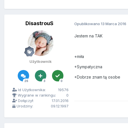
DisastrouS
Opublikowano
13 Marca 2016
Jestem na TAK
+miła
Użytkownik
+Sympatyczna
+Dobrze znam tą osobe
26
3
0
Id Użytkownika:
19576
Wygrane w rankingu:
0
Dołączył:
17.01.2016
Urodziny:
09.12.1997