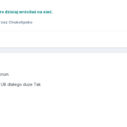
ro dzisiaj wróciłaś na sieć.
rzez ChokoSpoko
forum.
 UB dlatego duze Tak