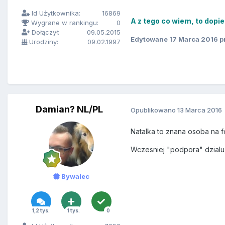
Id Użytkownika:
16869
A z tego co wiem, to dopie
Wygrane w rankingu:
0
Dołączył:
09.05.2015
Edytowane
17 Marca 2016
p
Urodziny:
09.02.1997
Damian? NL/PL
Opublikowano
13 Marca 2016
Natalka to znana osoba na 
Wczesniej "podpora" dzialu
Bywalec
1,2 tys.
1 tys.
0