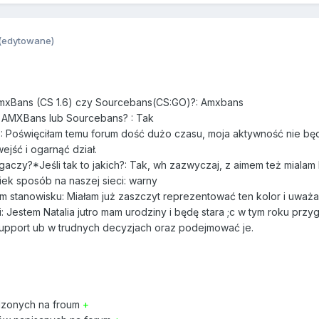
(edytowane)
AmxBans (CS 1.6) czy Sourcebans(CS:GO)?: Amxbans
 AMXBans lub Sourcebans? : Tak
: Poświęciłam temu forum dość dużo czasu, moja aktywność nie będz
ejść i ogarnąć dział.
czy?*Jeśli tak to jakich?: Tak, wh zazwyczaj, z aimem też mialam 
iek sposób na naszej sieci: warny
stanowisku: Miałam już zaszczyt reprezentować ten kolor i uważa
i: Jestem Natalia jutro mam urodziny i będę stara ;c w tym roku prz
upport ub w trudnych decyzjach oraz podejmować je.
ędzonych na froum
+