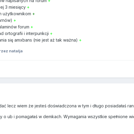
tów napisanych na forum
+
ej 3 miesięcy
+
m użytkownikom
+
warnów)
+
ulaminów forum
+
ortografii i interpunkcji
+
nia się amxbans (nie jest aż tak ważna)
+
zez natalja
idać lecz wiem że jesteś doświadczona w tym i długo posiadałaś r
 o ub i pomagałaś w demkach. Wymagania wszystkie spełnione wię