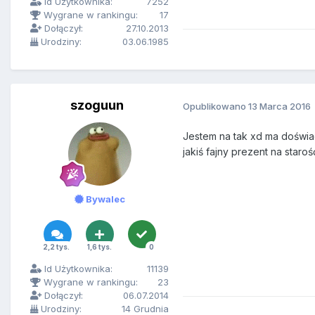
Id Użytkownika:
7252
Wygrane w rankingu:
17
Dołączył:
27.10.2013
Urodziny:
03.06.1985
szoguun
Opublikowano
13 Marca 2016
Jestem na tak xd ma doświadc
jakiś fajny prezent na sta
Bywalec
2,2 tys.
1,6 tys.
0
Id Użytkownika:
11139
Wygrane w rankingu:
23
Dołączył:
06.07.2014
Urodziny:
14 Grudnia