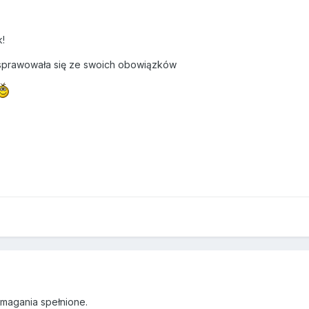
k!
 sprawowała się ze swoich obowiązków
ymagania spełnione.