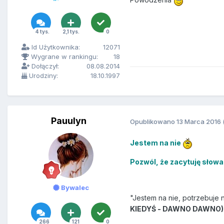
4 tys.
2,1 tys.
0
Id Użytkownika:
12071
Wygrane w rankingu:
18
Dołączył:
08.08.2014
Urodziny:
18.10.1997
Pauulyn
Opublikowano
13 Marca 2016
Jestem na nie
Pozwól, że zacytuję słowa 
Bywalec
"Jestem na nie, potrzebuje 
KIEDYŚ - DAWNO
DAWNO)
266
121
0