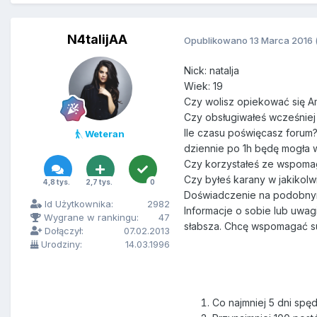
N4talijAA
Opublikowano
13 Marca 2016
Nick: natalja
Wiek: 19
Czy wolisz opiekować się 
Czy obsługiwałeś wcześniej
Ile czasu poświęcasz forum?
Weteran
dziennie po 1h będę mogła w
Czy korzystałeś ze wspomaga
Czy byłeś karany w jakikolw
4,8 tys.
2,7 tys.
0
Doświadczenie na podobnym 
Id Użytkownika:
2982
Informacje o sobie lub uwag
Wygrane w rankingu:
47
słabsza. Chcę wspomagać s
Dołączył:
07.02.2013
Urodziny:
14.03.1996
Co najmniej 5 dni sp