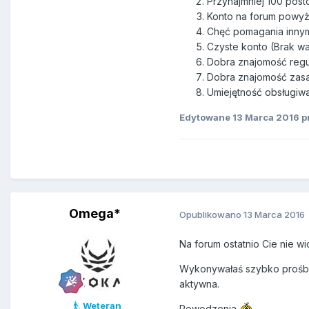
Przynajmniej 100 pos
Konto na forum powyż
Chęć pomagania inny
Czyste konto (Brak 
Dobra znajomość reg
Dobra znajomość zasad 
Umiejętność obsługiwa
Edytowane
13 Marca 2016
pr
Omega*
Opublikowano
13 Marca 2016
Na forum ostatnio Cie nie w
Wykonywałaś szybko prośby
aktywna.
Weteran
Powodzenia