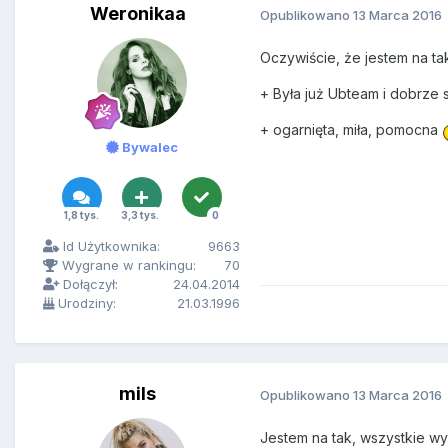
Weronikaa
Opublikowano
13 Marca 2016
Oczywiście, że jestem na ta
+ Była już Ubteam i dobrze
+ ogarnięta, miła, pomocna
Bywalec
1,8 tys.
3,3 tys.
0
Id Użytkownika:
9663
Wygrane w rankingu:
70
Dołączył:
24.04.2014
Urodziny:
21.03.1996
mils
Opublikowano
13 Marca 2016
Jestem na tak, wszystkie w