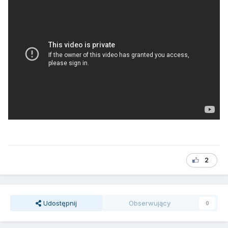
2
Udostępnij
Obserwujący
0