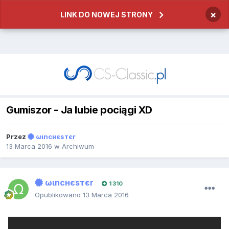
×
LINK DO NOWEJ STRONY
Gumiszor - Ja lubie pociągi XD
Przez
ωιncнєѕтєr
13 Marca 2016
w
Archiwum
ωιncнєѕтєr
1 310
Opublikowano
13 Marca 2016