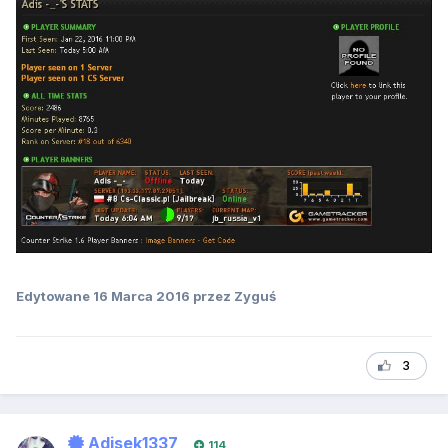
Edytowane
16 Marca 2016
przez Zyguś
3
Adisek1337
114