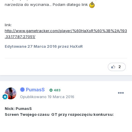
narzedzia do wycinania... Podam dlatego link
link:
http://www.gametracker.com/player/%60HaXoR%60%3B%2A/193
.33.177.87:27051/
Edytowane
27 Marca 2016
przez HaXoR
2
PumasS
483
Opublikowano
19 Marca 2016
Nick: PumasS
Screen Twojego czasu GT przy rozpoczęciu konkursu: