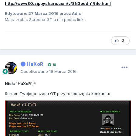
http://www80.zippyshare.com/v/8N3oddn1/file.html
Edytowane
27 Marca 2016
przez Adis
Masz zrobic Screena GT a nie podać link...
2
HaXoR
18
Opublikowano
19 Marca 2016
Nick: `HaXoR`;*
Screen Twojego czasu GT przy rozpoczęciu konkursu: