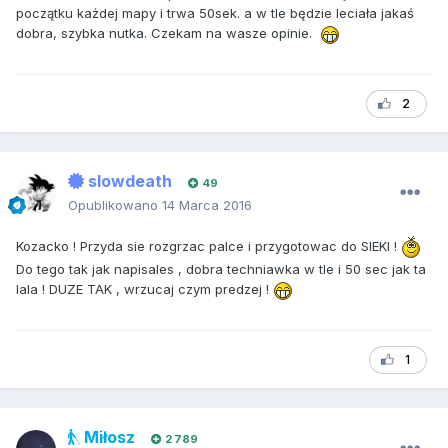
początku każdej mapy i trwa 50sek. a w tle będzie leciała jakaś
dobra, szybka nutka. Czekam na wasze opinie.
2
slowdeath
49
Opublikowano
14 Marca 2016
Kozacko ! Przyda sie rozgrzac palce i przygotowac do SIEKI !
Do tego tak jak napisales , dobra techniawka w tle i 50 sec jak ta
lala ! DUZE TAK , wrzucaj czym predzej !
1
Miłosz
2 789