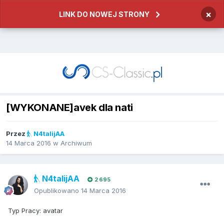
×
LINK DO NOWEJ STRONY
[WYKONANE]avek dla nati
Przez
N4talijAA
14 Marca 2016
w
Archiwum
N4talijAA
2 695
Opublikowano
14 Marca 2016
Typ Pracy: avatar