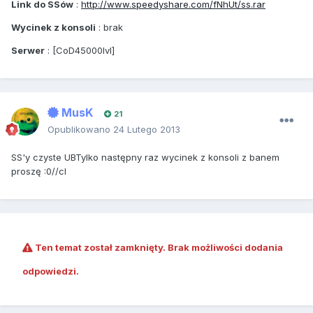
Link do SSów
:
http://www.speedyshare.com/fNhUt/ss.rar
Wycinek z konsoli
: brak
Serwer
: [CoD45000lvl]
MusK
21
Opublikowano
24 Lutego 2013
SS'y czyste UBTylko następny raz wycinek z konsoli z banem
proszę :0//cl
Ten temat został zamknięty. Brak możliwości dodania
odpowiedzi.