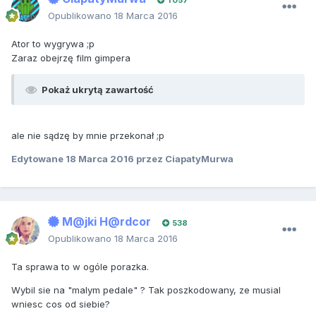
1 057
Opublikowano
18 Marca 2016
Ator to wygrywa ;p
Zaraz obejrzę film gimpera
Pokaż ukrytą zawartość
ale nie sądzę by mnie przekonał ;p
Edytowane
18 Marca 2016
przez CiapatyMurwa
M@jki H@rdcor
538
Opublikowano
18 Marca 2016
Ta sprawa to w ogóle porazka.
Wybil sie na "malym pedale" ? Tak poszkodowany, ze musial
wniesc cos od siebie?