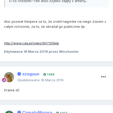
O co chodziło? Film dość szybko zdjęty z anteny...
Ator pozwał Gimpera za to, że zrobił nagonke na niego (razem z
całym richzone), za to, że obrażał go publicznie itp.
http://www.cda.pl/video/607259eb
Edytowane
18 Marca 2016
przez Winchester
szoguun
1 568
Opublikowano
18 Marca 2016
Drama xD
CiapatyMurwa