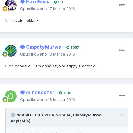
HardBoss
90
Opublikowano
17 Marca 2016
Nareszcie :oklaski:
CiapatyMurwa
1 057
Opublikowano
18 Marca 2016
O co chodziło? Film dość szybko zdjęty z anteny...
ωιncнєѕтєr
1 310
Opublikowano
18 Marca 2016
W dniu 18.03.2016 o 06:34, CiapatyMurwa
napisał(a):