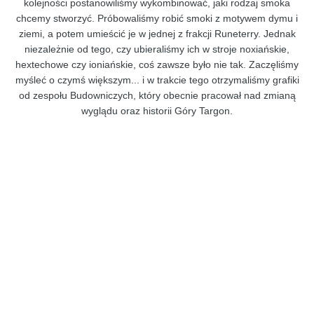
kolejności postanowiliśmy wykombinować, jaki rodzaj smoka
chcemy stworzyć. Próbowaliśmy robić smoki z motywem dymu i
ziemi, a potem umieścić je w jednej z frakcji Runeterry. Jednak
niezależnie od tego, czy ubieraliśmy ich w stroje noxiańskie,
hextechowe czy ioniańskie, coś zawsze było nie tak. Zaczęliśmy
myśleć o czymś większym... i w trakcie tego otrzymaliśmy grafiki
od zespołu Budowniczych, który obecnie pracował nad zmianą
wyglądu oraz historii Góry Targon.