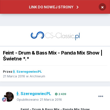
×
LINK DO NOWEJ STRONY
Feint - Drum & Bass Mix - Panda Mix Show |
Świetne *.*
Przez
SzeregowiecPL
21 Marca 2016
w
Archiwum
SzeregowiecPL
2 439
Opublikowano
21 Marca 2016
Feint - Drum & Bass Mix - Panda Mix Show