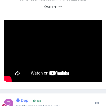
ŚWIETNE *.*
Dopi
138