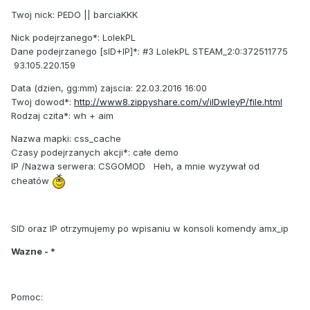
Twoj nick: PEDO || barciaKKK
Nick podejrzanego*: LolekPL
Dane podejrzanego [sID+IP]*: #3 LolekPL STEAM_2:0:372511775
93.105.220.159
Data (dzien, gg:mm) zajscia: 22.03.2016 16:00
Twoj dowod*:
http://www8.zippyshare.com/v/ilDwleyP/file.html
Rodzaj czita*: wh + aim
Nazwa mapki: css_cache
Czasy podejrzanych akcji*: całe demo
IP /Nazwa serwera: CSGOMOD Heh, a mnie wyzywał od
cheatów
SID oraz IP otrzymujemy po wpisaniu w konsoli komendy amx_ip
Wazne - *
Pomoc: