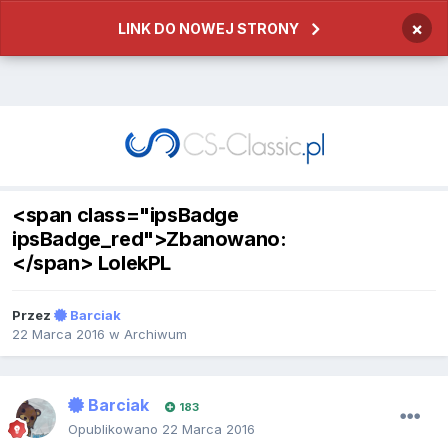
×
LINK DO NOWEJ STRONY
<span class="ipsBadge
ipsBadge_red">Zbanowano:
</span> LolekPL
Przez
Barciak
22 Marca 2016
w
Archiwum
Barciak
183
Opublikowano
22 Marca 2016