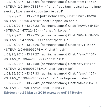
L 03/25/2016 - 13:27:04: [adminchat.amxx] Chat: "fam<11454>
<STEAM_2:0:394478837><>" chat " cos tam napisal i ze na innej
sieci by ktos z awki kogos tak nie zabil"
L 03/25/2016 - 13:27:17: [adminchat.amxx] Chat: "Miko<11520>
<STEAM_0:1:1796147><>" chat " napisal cs one "
L 03/25/2016 - 13:27:23: [adminchat.amxx] Chat: "K0wAl<11453>
<STEAM_0:1:47722436><>" chat "miko ban"
L 03/25/2016 - 13:27:25: [adminchat.amxx] Chat: "K0wAl<11453>
<STEAM_0:1:47722436><>" chat "perm :D"
L 03/25/2016 - 13:27:26: [adminchat.amxx] Chat: "d1v<11546>
<STEAM_2:0:948996974><>" chat "haah"
L 03/25/2016 - 13:27:27: [adminchat.amxx] Chat: "fam<11454>
<STEAM_2:0:394478837><>" chat " XD"
L 03/25/2016 - 13:27:30: [adminchat.amxx] Chat: "d1v<11546>
<STEAM_2:0:948996974><>" chat "sory miko"
L 03/25/2016 - 13:27:33: [adminchat.amxx] Chat: "fam<11454>
<STEAM_2:0:394478837><>" chat " nie boje sie i ci dam"
L 03/25/2016 - 13:27:42: [adminchat.amxx] Chat: "Miko<11520>
<STEAM_0:1:1796147><>" chat " haha :D"
Edytowane
25 Marca 2016
przez pawel1971tychy