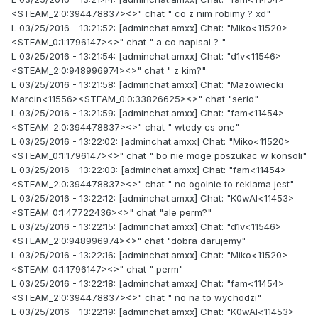
<STEAM_2:0:394478837><>" chat " co z nim robimy ? xd"
L 03/25/2016 - 13:21:52: [adminchat.amxx] Chat: "Miko<11520>
<STEAM_0:1:1796147><>" chat " a co napisal ? "
L 03/25/2016 - 13:21:54: [adminchat.amxx] Chat: "d1v<11546>
<STEAM_2:0:948996974><>" chat " z kim?"
L 03/25/2016 - 13:21:58: [adminchat.amxx] Chat: "Mazowiecki
Marcin<11556><STEAM_0:0:33826625><>" chat "serio"
L 03/25/2016 - 13:21:59: [adminchat.amxx] Chat: "fam<11454>
<STEAM_2:0:394478837><>" chat " wtedy cs one"
L 03/25/2016 - 13:22:02: [adminchat.amxx] Chat: "Miko<11520>
<STEAM_0:1:1796147><>" chat " bo nie moge poszukac w konsoli"
L 03/25/2016 - 13:22:03: [adminchat.amxx] Chat: "fam<11454>
<STEAM_2:0:394478837><>" chat " no ogolnie to reklama jest"
L 03/25/2016 - 13:22:12: [adminchat.amxx] Chat: "K0wAl<11453>
<STEAM_0:1:47722436><>" chat "ale perm?"
L 03/25/2016 - 13:22:15: [adminchat.amxx] Chat: "d1v<11546>
<STEAM_2:0:948996974><>" chat "dobra darujemy"
L 03/25/2016 - 13:22:16: [adminchat.amxx] Chat: "Miko<11520>
<STEAM_0:1:1796147><>" chat " perm"
L 03/25/2016 - 13:22:18: [adminchat.amxx] Chat: "fam<11454>
<STEAM_2:0:394478837><>" chat " no na to wychodzi"
L 03/25/2016 - 13:22:19: [adminchat.amxx] Chat: "K0wAl<11453>