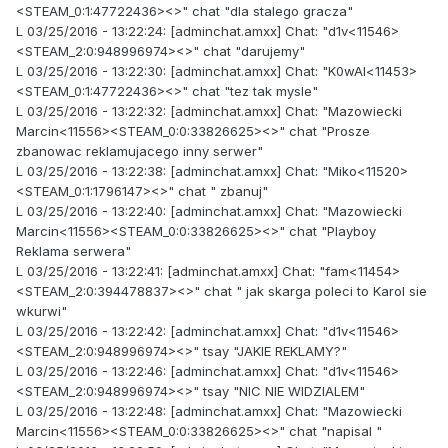
<STEAM_0:1:47722436><>" chat "dla stalego gracza"
L 03/25/2016 - 13:22:24: [adminchat.amxx] Chat: "d1v<11546>
<STEAM_2:0:948996974><>" chat "darujemy"
L 03/25/2016 - 13:22:30: [adminchat.amxx] Chat: "K0wAl<11453>
<STEAM_0:1:47722436><>" chat "tez tak mysle"
L 03/25/2016 - 13:22:32: [adminchat.amxx] Chat: "Mazowiecki
Marcin<11556><STEAM_0:0:33826625><>" chat "Prosze
zbanowac reklamujacego inny serwer"
L 03/25/2016 - 13:22:38: [adminchat.amxx] Chat: "Miko<11520>
<STEAM_0:1:1796147><>" chat " zbanuj"
L 03/25/2016 - 13:22:40: [adminchat.amxx] Chat: "Mazowiecki
Marcin<11556><STEAM_0:0:33826625><>" chat "Playboy
Reklama serwera"
L 03/25/2016 - 13:22:41: [adminchat.amxx] Chat: "fam<11454>
<STEAM_2:0:394478837><>" chat " jak skarga poleci to Karol sie
wkurwi"
L 03/25/2016 - 13:22:42: [adminchat.amxx] Chat: "d1v<11546>
<STEAM_2:0:948996974><>" tsay "JAKIE REKLAMY?"
L 03/25/2016 - 13:22:46: [adminchat.amxx] Chat: "d1v<11546>
<STEAM_2:0:948996974><>" tsay "NIC NIE WIDZIALEM"
L 03/25/2016 - 13:22:48: [adminchat.amxx] Chat: "Mazowiecki
Marcin<11556><STEAM_0:0:33826625><>" chat "napisal "