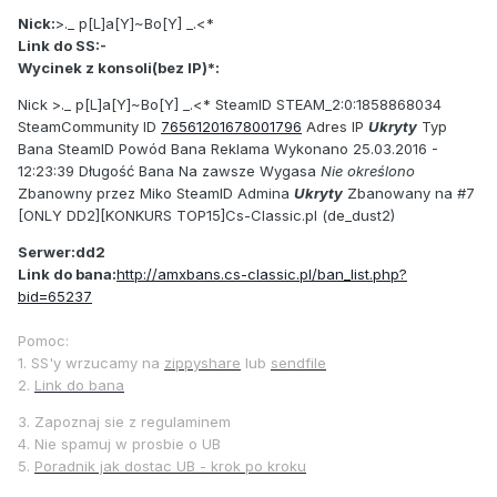
Nick:
>._ p[L]a[Y]~Bo[Y] _.<*
Link do SS:-
Wycinek z konsoli(bez IP)*:
Nick >._ p[L]a[Y]~Bo[Y] _.<* SteamID STEAM_2:0:1858868034
SteamCommunity ID
76561201678001796
Adres IP
Ukryty
Typ
Bana SteamID Powód Bana Reklama Wykonano 25.03.2016 -
12:23:39 Długość Bana Na zawsze Wygasa
Nie określono
Zbanowny przez Miko SteamID Admina
Ukryty
Zbanowany na #7
[ONLY DD2][KONKURS TOP15]Cs-Classic.pl (de_dust2)
Serwer:dd2
Link do bana:
http://amxbans.cs-classic.pl/ban_list.php?
bid=65237
Pomoc:
1. SS'y wrzucamy na
zippyshare
lub
sendfile
2.
Link do bana
3. Zapoznaj sie z regulaminem
4. Nie spamuj w prosbie o UB
5.
Poradnik jak dostac UB - krok po kroku