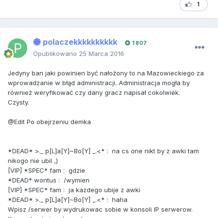
1
polaczekkkkkkkkkk
1 807
Opublikowano
25 Marca 2016
Jedyny ban jaki powinien być nałożony to na Mazowieckiego za
wprowadzanie w błąd administracji. Administracja mogła by
również weryfikować czy dany gracz napisał cokolwiek.
Czysty.
@Edit Po obejrzeniu demka
*DEAD* >._ p[L]a[Y]~Bo[Y] _.<* : na cs one nikt by z awki tam
nikogo nie ubil ,)
[VIP] *SPEC* fam : gdzie
*DEAD* wontus : /wymien
[VIP] *SPEC* fam : ja kazdego ubije z awki
*DEAD* >._ p[L]a[Y]~Bo[Y] _.<* : haha
Wpisz /serwer by wydrukowac sobie w konsoli IP serwerow.