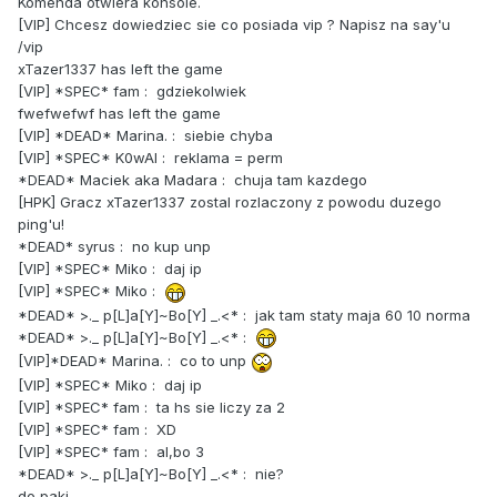
Komenda otwiera konsole.
[VIP] Chcesz dowiedziec sie co posiada vip ? Napisz na say'u
/vip
xTazer1337 has left the game
[VIP] *SPEC* fam : gdziekolwiek
fwefwefwf has left the game
[VIP] *DEAD* Marina. : siebie chyba
[VIP] *SPEC* K0wAl : reklama = perm
*DEAD* Maciek aka Madara : chuja tam kazdego
[HPK] Gracz xTazer1337 zostal rozlaczony z powodu duzego
ping'u!
*DEAD* syrus : no kup unp
[VIP] *SPEC* Miko : daj ip
[VIP] *SPEC* Miko :
*DEAD* >._ p[L]a[Y]~Bo[Y] _.<* : jak tam staty maja 60 10 norma
*DEAD* >._ p[L]a[Y]~Bo[Y] _.<* :
[VIP]*DEAD* Marina. : co to unp
[VIP] *SPEC* Miko : daj ip
[VIP] *SPEC* fam : ta hs sie liczy za 2
[VIP] *SPEC* fam : XD
[VIP] *SPEC* fam : al,bo 3
*DEAD* >._ p[L]a[Y]~Bo[Y] _.<* : nie?
do paki