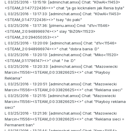
L 03/25/2016 - 13:15:19: [adminchat.amxx] Chat: "K0wAl<11453>
<STEAM_0:1:47722436><>" chat "ja go kicknalem jak Renia byla"
L 03/25/2016 - 13:17:33: [adminchat.amxx] Chat: "K0wAl<11453>
<STEAM_0:1:47722436><>" tsay "do paki"
L 03/25/2016 - 13:17:36: [plmenu.amxx] Cmd: "d1v<11546>
<STEAM_2:0:948996974><>" slay "BiZ0N<11523>
<STEAM_2:0:294050353><>"
L 03/25/2016 - 13:20:09: [adminchat.amxx] Chat: "d1v<11546>
<STEAM_2:0:948996974><>" chat "dobra bania :D"
L 03/25/2016 - 13:20:13: [adminchat.amxx] Chat: "Miko<11520>
<STEAM_0:1:1796147><>" chat " he :D"
L 03/25/2016 - 13:20:33: [adminchat.amxx] Chat: "Mazowiecki
Marcin<11556><STEAM_0:0:33826625><>" chat "Playboy
Reklama"
L 03/25/2016 - 13:20:51: [adminchat.amxx] Chat: "Mazowiecki
Marcin<11556><STEAM_0:0:33826625><>" chat "Reklama sieci"
L 03/25/2016 - 13:21:15: [adminchat.amxx] Chat: "Mazowiecki
Marcin<11556><STEAM_0:0:33826625><>" chat "Playboy reklama
sieci"
L 03/25/2016 - 13:21:36: [adminchat.amxx] Chat: "Mazowiecki
Marcin<11556><STEAM_0:0:33826625><>" chat "Reklama sieci =
Permanent ban"
L 03/25/2016 - 13:21:44: [adminchat.amxx] Chat: "fam<11454>