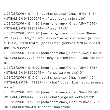
L 03/25/2016 - 13:14:16: [adminchat.amxx] Chat: "d1v<11546>
<STEAM_2:0:948996974><>" tsay "paka a nie stoiie"
L 03/25/2016 - 13:14:20: [adminchat.amxx] Chat: "d1v<11546>
<STEAM_2:0:948996974><>" tsay "PAKA"
L 03/25/2016 - 13:14:20: [amxbans_core.amxx] Login: "Renia.
<11549><STEAM_0:1:37618347><>" became an admin (account
"STEAM_0:1:37618347") (access "tz") (address "178.42.21.214")
(nick "//") (static 0)
L 03/25/2016 - 13:14:59: [adminchat.amxx] Chat: "K0wAl<11453>
<STEAM_0:1:47722436><>" tsay " Cel ten sam - kĹ‚adziesz pake -
albo ban"
L 03/25/2016 - 13:15:00: [adminchat.amxx] Chat: "d1v<11546>
<STEAM_2:0:948996974><>" chat "za prosiaka?:D"
L 03/25/2016 - 13:15:01: [adminchat.amxx] Chat: "fam<11454>
<STEAM_2:0:394478837><>" chat " do reni ktos napisz ze moze
wejsc"
L 03/25/2016 - 13:15:08: [adminchat.amxx] Chat: "fam<11454>
<STEAM_2:0:394478837><>" chat " ja go nie kickalem xd"
L 03/25/2016 - 13:15:08: [adminchat.amxx] Chat: "Miko<11520>
<STEAM_0:1:1796147><>" chat " napisalem"