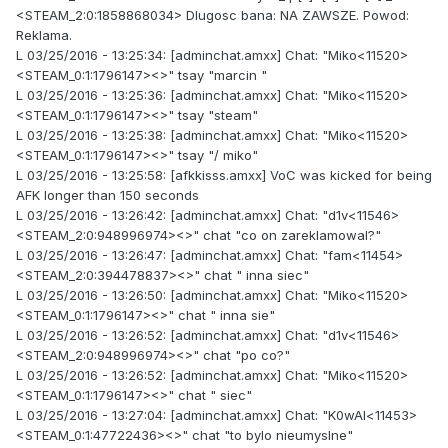
<STEAM_2:0:1858868034> Dlugosc bana: NA ZAWSZE. Powod:
Reklama.
L 03/25/2016 - 13:25:34: [adminchat.amxx] Chat: "Miko<11520>
<STEAM_0:1:1796147><>" tsay "marcin "
L 03/25/2016 - 13:25:36: [adminchat.amxx] Chat: "Miko<11520>
<STEAM_0:1:1796147><>" tsay "steam"
L 03/25/2016 - 13:25:38: [adminchat.amxx] Chat: "Miko<11520>
<STEAM_0:1:1796147><>" tsay "/ miko"
L 03/25/2016 - 13:25:58: [afkkisss.amxx] VoC was kicked for being
AFK longer than 150 seconds
L 03/25/2016 - 13:26:42: [adminchat.amxx] Chat: "d1v<11546>
<STEAM_2:0:948996974><>" chat "co on zareklamowal?"
L 03/25/2016 - 13:26:47: [adminchat.amxx] Chat: "fam<11454>
<STEAM_2:0:394478837><>" chat " inna siec"
L 03/25/2016 - 13:26:50: [adminchat.amxx] Chat: "Miko<11520>
<STEAM_0:1:1796147><>" chat " inna sie"
L 03/25/2016 - 13:26:52: [adminchat.amxx] Chat: "d1v<11546>
<STEAM_2:0:948996974><>" chat "po co?"
L 03/25/2016 - 13:26:52: [adminchat.amxx] Chat: "Miko<11520>
<STEAM_0:1:1796147><>" chat " siec"
L 03/25/2016 - 13:27:04: [adminchat.amxx] Chat: "K0wAl<11453>
<STEAM_0:1:47722436><>" chat "to bylo nieumyslne"