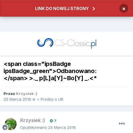
×
LINK DO NOWEJ STRONY
<span class="ipsBadge
ipsBadge_green">Odbanowano:
</span> >._ p[L]a[Y]~Bo[Y] _.<*
Przez
Krzysiek :)
25 Marca 2016
w
+ Prośby o UB
Krzysiek :)
7
Opublikowano
25 Marca 2016