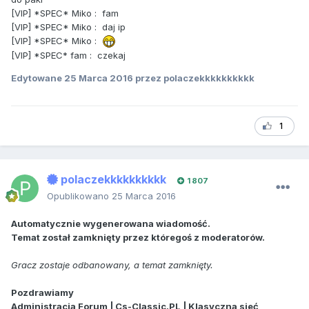
[VIP] *SPEC* Miko : fam
[VIP] *SPEC* Miko : daj ip
[VIP] *SPEC* Miko :
[VIP] *SPEC* fam : czekaj
Edytowane
25 Marca 2016
przez polaczekkkkkkkkkk
1
polaczekkkkkkkkkk
1 807
Opublikowano
25 Marca 2016
Automatycznie wygenerowana wiadomość.
Temat został zamknięty przez któregoś z moderatorów.
Gracz zostaje odbanowany, a temat zamknięty.
Pozdrawiamy
Administracja Forum | Cs-Classic.PL | Klasyczna sieć