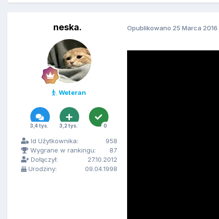
neska.
Opublikowano
25 Marca 2016
Weteran
3,4 tys.
3,2 tys.
0
Id Użytkownika:
958
Wygrane w rankingu:
87
Dołączył:
27.10.2012
Urodziny:
09.04.1998