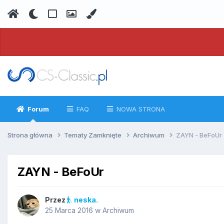
Forum
FAQ
NOWA STRONA
Strona główna
Tematy Zamknięte
Archiwum
ZAYN - BeFoUr
ZAYN - BeFoUr
Przez
neska.
25 Marca 2016
w
Archiwum