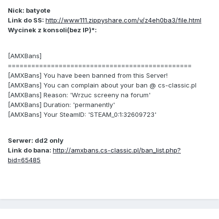
Nick: batyote
Link do SS:
http://www111.zippyshare.com/v/z4eh0ba3/file.html
Wycinek z konsoli(bez IP)*:
[AMXBans]
===============================================
[AMXBans] You have been banned from this Server!
[AMXBans] You can complain about your ban @ cs-classic.pl
[AMXBans] Reason: 'Wrzuc screeny na forum'
[AMXBans] Duration: 'permanently'
[AMXBans] Your SteamID: 'STEAM_0:1:32609723'
Serwer: dd2 only
Link do bana:
http://amxbans.cs-classic.pl/ban_list.php?
bid=65485