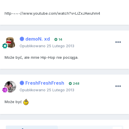
http-~~-//www.youtube.com/watch?v=LiZxJAwuhm4
demoN. xd
14
Opublikowano
25 Lutego 2013
Może być, ale mnie Hip-Hop nie pociąga.
FreshFreshFresh
248
Opublikowano
25 Lutego 2013
Może być