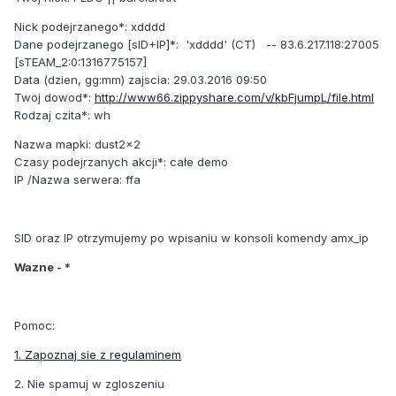
Nick podejrzanego*: xdddd
Dane podejrzanego [sID+IP]*: 'xdddd' (CT) -- 83.6.217.118:27005
[sTEAM_2:0:1316775157]
Data (dzien, gg:mm) zajscia: 29.03.2016 09:50
Twoj dowod*:
http://www66.zippyshare.com/v/kbFjumpL/file.html
Rodzaj czita*: wh
Nazwa mapki: dust2x2
Czasy podejrzanych akcji*: całe demo
IP /Nazwa serwera: ffa
SID oraz IP otrzymujemy po wpisaniu w konsoli komendy amx_ip
Wazne - *
Pomoc:
1. Zapoznaj sie z regulaminem
2. Nie spamuj w zgloszeniu