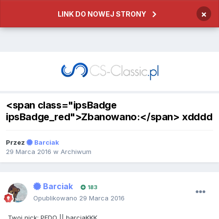
×
LINK DO NOWEJ STRONY
<span class="ipsBadge
ipsBadge_red">Zbanowano:</span> xdddd
Przez
Barciak
29 Marca 2016
w
Archiwum
Barciak
183
Opublikowano
29 Marca 2016
Twoj nick: PEDO || barciaKKK