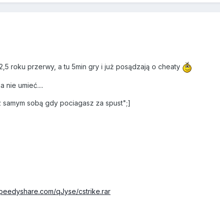
,5 roku przerwy, a tu 5min gry i już posądzają o cheaty
a nie umieć....
z samym sobą gdy pociagasz za spust";]
speedyshare.com/qJyse/cstrike.rar