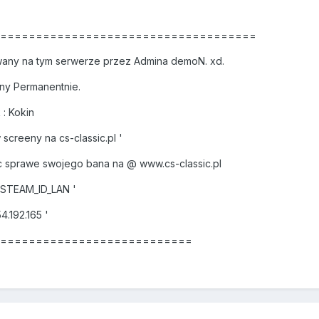
======================================
any na tym serwerze przez Admina demoN. xd.
ny Permanentnie.
: Kokin
creeny na cs-classic.pl '
 sprawe swojego bana na @ www.cs-classic.pl
 STEAM_ID_LAN '
4.192.165 '
=============================