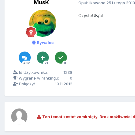
MusK
Opublikowano
25 Lutego 2013
CzysteUB/cl
Bywalec
482
21
0
Id Użytkownika:
1238
Wygrane w rankingu:
0
Dołączył:
10.11.2012
Ten temat został zamknięty. Brak możliwości 