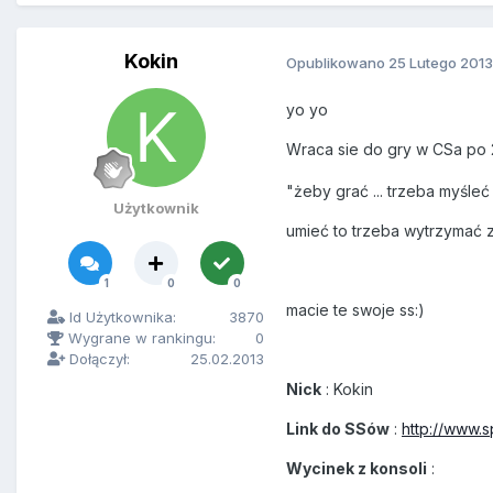
Kokin
Opublikowano
25 Lutego 2013
yo yo
Wraca sie do gry w CSa po 2
"żeby grać ... trzeba myśleć 
Użytkownik
umieć to trzeba wytrzymać 
1
0
0
macie te swoje ss:)
Id Użytkownika:
3870
Wygrane w rankingu:
0
Dołączył:
25.02.2013
Nick
: Kokin
Link do SSów
:
http://www.
Wycinek z konsoli
: