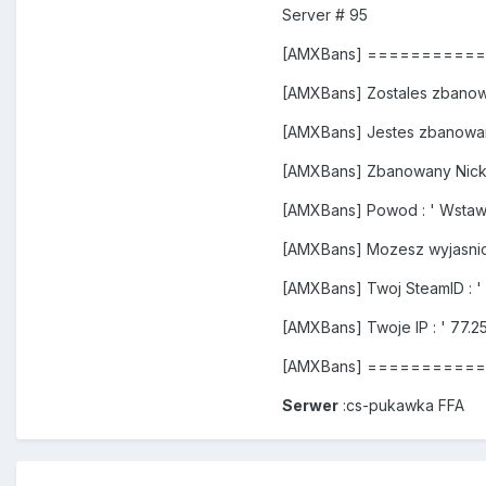
Server # 95
[AMXBans] =========
[AMXBans] Zostales zbanow
[AMXBans] Jestes zbanowa
[AMXBans] Zbanowany Nick 
[AMXBans] Powod : ' Wstaw s
[AMXBans] Mozesz wyjasnic
[AMXBans] Twoj SteamID : '
[AMXBans] Twoje IP : ' 77.25
[AMXBans] =========
Serwer
:cs-pukawka FFA