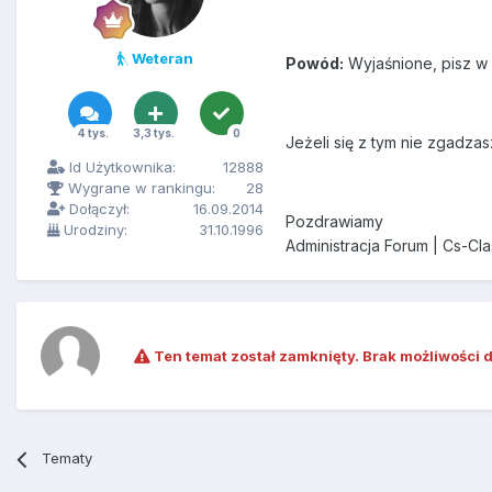
Weteran
Powód:
Wyjaśnione, pisz w 
4 tys.
3,3 tys.
0
Jeżeli się z tym nie zgadzas
Id Użytkownika:
12888
Wygrane w rankingu:
28
Dołączył:
16.09.2014
Pozdrawiamy
Urodziny:
31.10.1996
Administracja Forum | Cs-Cla
Ten temat został zamknięty. Brak możliwości 
Tematy