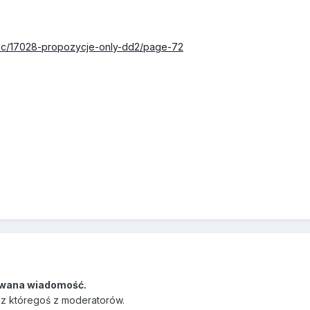
topic/17028-propozycje-only-dd2/page-72
wana wiadomość.
ez któregoś z moderatorów.