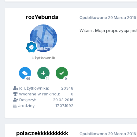
rozYebunda
Opublikowano
29 Marca 2016
Witam . Moja propozycja jes
Użytkownik
49
11
0
Id Użytkownika:
20348
Wygrane w rankingu:
0
Dołączył:
29.03.2016
Urodziny:
17.07.1992
polaczekkkkkkkkkk
Opublikowano
29 Marca 2016