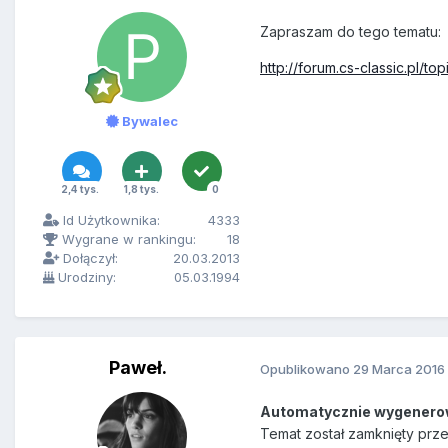
Zapraszam do tego tematu:
http://forum.cs-classic.pl/
Bywalec
2,4 tys.
1,8 tys.
0
Id Użytkownika:
4333
Wygrane w rankingu:
18
Dołączył:
20.03.2013
Urodziny:
05.03.1994
Paweł.
Opublikowano
29 Marca 2016
Automatycznie wygenero
Temat został zamknięty prz