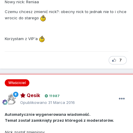
Nowy nick: Reniaa
Czemu chcesz zmienić nick?: obecny nick to jednak nie to i chce
wrocic do starego
Korzystam z VIP'a
7
Właściciel
Qesik
11 987
Opublikowano
31 Marca 2016
Automatycznie wygenerowana wiadomość.
Temat został zamknięty przez któregoś z moderatorów.
Nick został zmieniony.