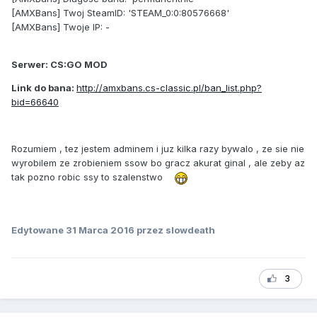
[AMXBans] Twoj SteamID: 'STEAM_0:0:80576668'
[AMXBans] Twoje IP: -
Serwer: CS:GO MOD
Link do bana:
http://amxbans.cs-classic.pl/ban_list.php?
bid=66640
Rozumiem , tez jestem adminem i juz kilka razy bywalo , ze sie nie
wyrobilem ze zrobieniem ssow bo gracz akurat ginal , ale zeby az
tak pozno robic ssy to szalenstwo
Edytowane
31 Marca 2016
przez slowdeath
3