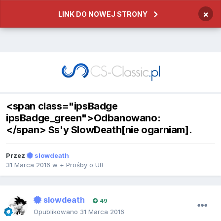
×
LINK DO NOWEJ STRONY
<span class="ipsBadge
ipsBadge_green">Odbanowano:
</span> Ss'y SlowDeath[nie ogarniam].
Przez
slowdeath
31 Marca 2016
w
+ Prośby o UB
slowdeath
49
Opublikowano
31 Marca 2016