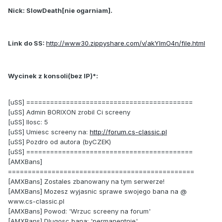
Nick: SlowDeath[nie ogarniam].
Link do SS:
http://www30.zippyshare.com/v/akYlmO4n/file.html
Wycinek z konsoli(bez IP)*:
[uSS] ==========================================
[uSS] Admin BORIXON zrobil Ci screeny
[uSS] Ilosc: 5
[uSS] Umiesc screeny na:
http://forum.cs-classic.pl
[uSS] Pozdro od autora (byCZEK)
[uSS] ==========================================
[AMXBans]
===============================================
[AMXBans] Zostales zbanowany na tym serwerze!
[AMXBans] Mozesz wyjasnic sprawe swojego bana na @
www.cs-classic.pl
[AMXBans] Powod: 'Wrzuc screeny na forum'
[AMXBans] Dlugosc bana: 'permanentnie'