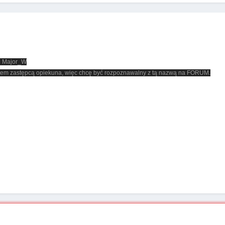
to Major_W
stem zastępcą opiekuna, więc chcę być rozpoznawalny z tą nazwą na FORUM.