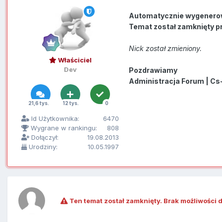
Automatycznie wygenero
Temat został zamknięty p
Nick został zmieniony.
Właściciel
Dev
Pozdrawiamy
Administracja Forum | Cs
21,6 tys.
12 tys.
0
Id Użytkownika:
6470
Wygrane w rankingu:
808
Dołączył:
19.08.2013
Urodziny:
10.05.1997
Ten temat został zamknięty. Brak możliwości 