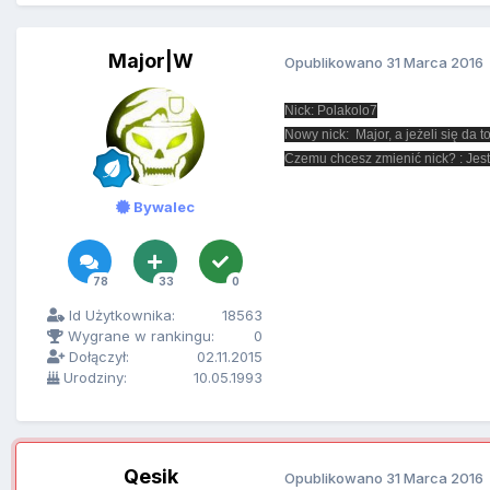
Major|W
Opublikowano
31 Marca 2016
Nick: Polakolo7
Nowy nick: Major, a jeżeli się da 
Czemu chcesz zmienić nick? : Je
Bywalec
78
33
0
Id Użytkownika:
18563
Wygrane w rankingu:
0
Dołączył:
02.11.2015
Urodziny:
10.05.1993
Qesik
Opublikowano
31 Marca 2016