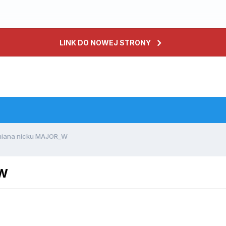
LINK DO NOWEJ STRONY
miana nicku MAJOR_W
_W