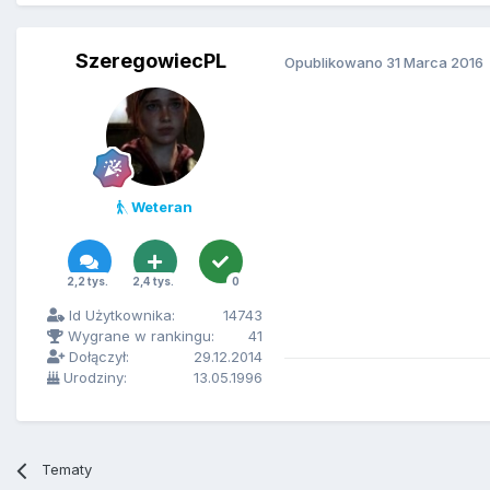
SzeregowiecPL
Opublikowano
31 Marca 2016
Weteran
2,2 tys.
2,4 tys.
0
Id Użytkownika:
14743
Wygrane w rankingu:
41
Dołączył:
29.12.2014
Urodziny:
13.05.1996
Tematy