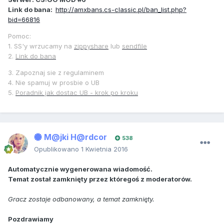
Link do bana:
http://amxbans.cs-classic.pl/ban_list.php?
bid=66816
Pomoc:
1. SS'y wrzucamy na
zippyshare
lub
sendfile
2.
Link do bana
3. Zapoznaj sie z regulaminem
4. Nie spamuj w prosbie o UB
5.
Poradnik jak dostac UB - krok po kroku
M@jki H@rdcor
538
Opublikowano
1 Kwietnia 2016
Automatycznie wygenerowana wiadomość.
Temat został zamknięty przez któregoś z moderatorów.
Gracz zostaje odbanowany, a temat zamknięty.
Pozdrawiamy