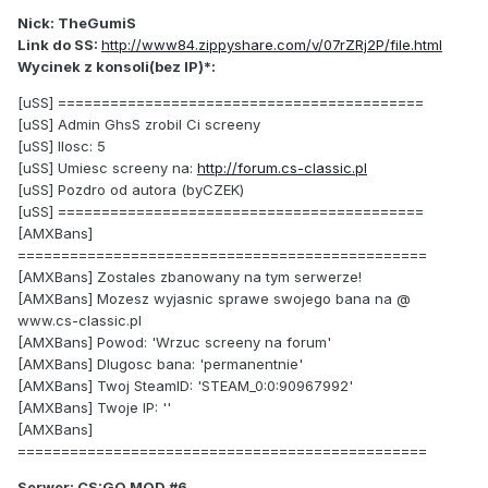
Nick: TheGumiS
Link do SS:
http://www84.zippyshare.com/v/07rZRj2P/file.html
Wycinek z konsoli(bez IP)*:
[uSS] ==========================================
[uSS] Admin GhsS zrobil Ci screeny
[uSS] Ilosc: 5
[uSS] Umiesc screeny na:
http://forum.cs-classic.pl
[uSS] Pozdro od autora (byCZEK)
[uSS] ==========================================
[AMXBans]
===============================================
[AMXBans] Zostales zbanowany na tym serwerze!
[AMXBans] Mozesz wyjasnic sprawe swojego bana na @
www.cs-classic.pl
[AMXBans] Powod: 'Wrzuc screeny na forum'
[AMXBans] Dlugosc bana: 'permanentnie'
[AMXBans] Twoj SteamID: 'STEAM_0:0:90967992'
[AMXBans] Twoje IP: ''
[AMXBans]
===============================================
Serwer: CS:GO MOD #6