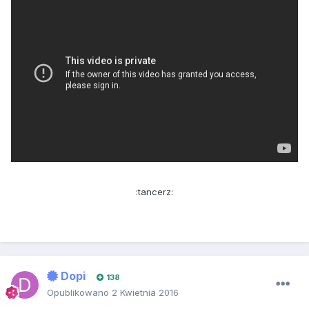
:tancerz:
Dopi
138
Opublikowano
2 Kwietnia 2016