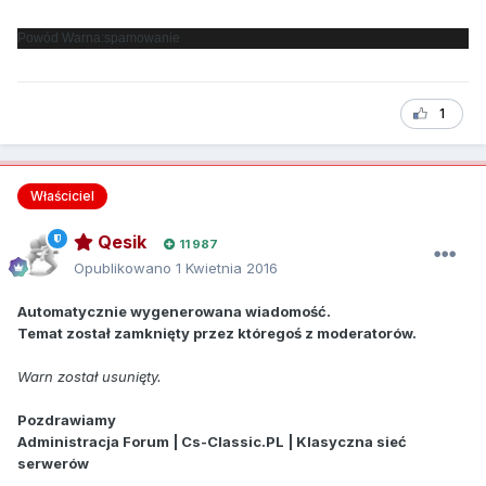
Powód Warna:spamowanie
1
Właściciel
Qesik
11 987
Opublikowano
1 Kwietnia 2016
Automatycznie wygenerowana wiadomość.
Temat został zamknięty przez któregoś z moderatorów.
Warn został usunięty.
Pozdrawiamy
Administracja Forum | Cs-Classic.PL | Klasyczna sieć
serwerów