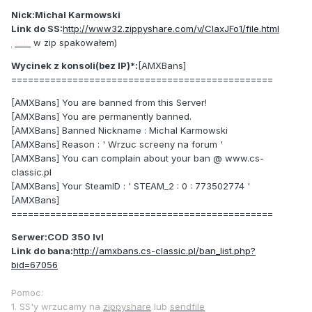
Nick:Michal Karmowski
Link do SS:
http://www32.zippyshare.com/v/CIaxJFo1/file.html
(edit
w zip spakowałem)
Wycinek z konsoli(bez IP)*:
[AMXBans]
===============================================
[AMXBans] You are banned from this Server!
[AMXBans] You are permanently banned.
[AMXBans] Banned Nickname : Michal Karmowski
[AMXBans] Reason : ' Wrzuc screeny na forum '
[AMXBans] You can complain about your ban @ www.cs-
classic.pl
[AMXBans] Your SteamID : ' STEAM_2 : 0 : 773502774 '
[AMXBans]
===============================================
Serwer:COD 350 lvl
Link do bana:
http://amxbans.cs-classic.pl/ban_list.php?
bid=67056
Pomoc:
1. SS'y wrzucamy na
zippyshare
lub
sendfile