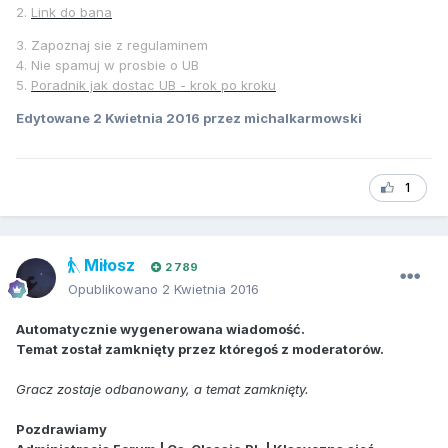
2.
Link do bana
3. Zapoznaj sie z regulaminem
4. Nie spamuj w prosbie o UB
5.
Poradnik jak dostac UB - krok po kroku
Edytowane
2 Kwietnia 2016
przez michalkarmowski
1
Miłosz
2 789
Opublikowano
2 Kwietnia 2016
Automatycznie wygenerowana wiadomość.
Temat został zamknięty przez któregoś z moderatorów.
Gracz zostaje odbanowany, a temat zamknięty.
Pozdrawiamy