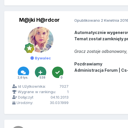
M@jki H@rdcor
Opublikowano
2 Kwietnia 201
Automatycznie wygenero
Temat został zamknięty p
Gracz zostaje odbanowany, 
Bywalec
Pozdrawiamy
Administracja Forum | Cs
2,6 tys.
538
0
Id Użytkownika:
7027
Wygrane w rankingu:
1
Dołączył:
04.10.2013
Urodziny:
30.03.1999