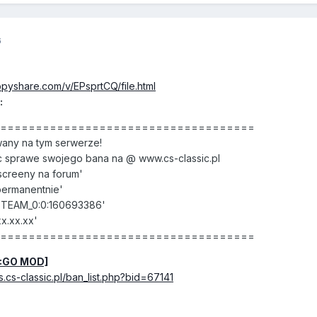
6
ppyshare.com/v/EPsprtCQ/file.html
:
======================================
any na tym serwerze!
 sprawe swojego bana na @ www.cs-classic.pl
creeny na forum'
permanentnie'
STEAM_0:0:160693386'
x.xx.xx'
======================================
S:GO MOD]
s.cs-classic.pl/ban_list.php?bid=67141