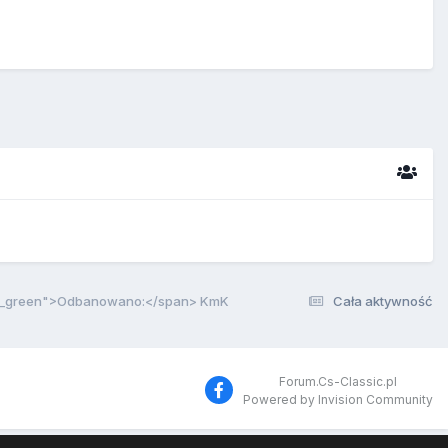
ge_green">Odbanowano:</span> KmK
Cała aktywność
Forum.Cs-Classic.pl
Powered by Invision Community