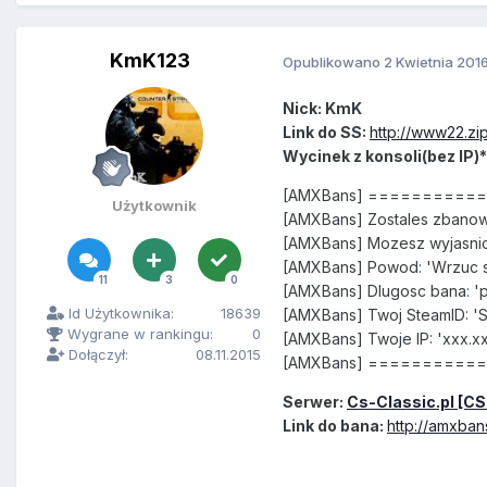
KmK123
Opublikowano
2 Kwietnia 201
Nick: KmK
Link do SS:
http://www22.zi
Wycinek z konsoli(bez IP)*
[AMXBans] =========
Użytkownik
[AMXBans] Zostales zbanow
[AMXBans] Mozesz wyjasnic
[AMXBans] Powod: 'Wrzuc s
11
3
0
[AMXBans] Dlugosc bana: '
Id Użytkownika:
18639
[AMXBans] Twoj SteamID: '
Wygrane w rankingu:
0
[AMXBans] Twoje IP: 'xxx.xx
Dołączył:
08.11.2015
[AMXBans] =========
Serwer:
Cs-Classic.pl [C
Link do bana:
http://amxban