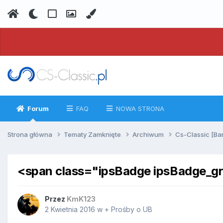
Forum
FAQ
NOWA STRONA
Strona główna
Tematy Zamknięte
Archiwum
Cs-Classic [Ba
<span class="ipsBadge ipsBadge_
Przez
KmK123
2 Kwietnia 2016
w
+ Prośby o UB