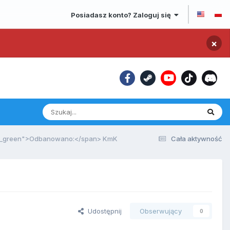
Posiadasz konto? Zaloguj się
×
ge_green">Odbanowano:</span> KmK
Cała aktywność
Udostępnij
Obserwujący
0