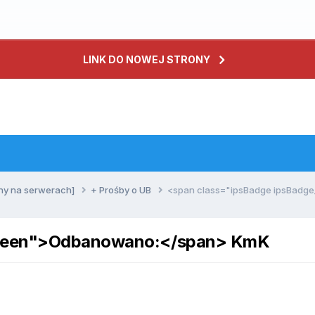
LINK DO NOWEJ STRONY
ny na serwerach]
+ Prośby o UB
<span class="ipsBadge ipsBad
green">Odbanowano:</span> KmK