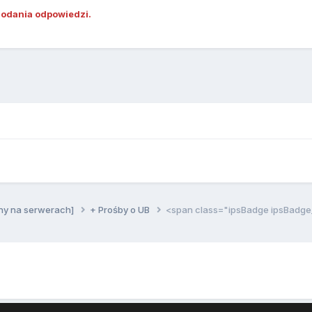
dodania odpowiedzi.
ny na serwerach]
+ Prośby o UB
<span class="ipsBadge ipsBad