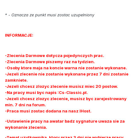
* - Oznacza ze punkt musi zostac uzupelniony
INFORMACJE:
-Zlecenia Darmowe dotycza pojedynczych prac.
-Zlecenia Darmowe piszemy raz na tydzien.
-Osoby ktore maja na koncie warna nie zostanie wykonane.
-Jezeli zlecenie nie zostanie wykonane przez 7 dni zostanie
zamkniete.
-Jezeli chcesz zlozyc zlecenie musisz miec 20 postow.
-Na pracy musi byc napis :Cs-Classic.pl.
-Jezeli chcesz zlozyc zlecenie, musisz byc zarejestrowany
min. 7 dni na forum.
-Praca musi zostac dodana na nasz IHost.
-Ustawienie pracy na awatar badz sygnature uwaza sie za
wykonanie zlecenia.
-Temat uzytkownika, ktory przez 3 dni nie wybierze pracy,