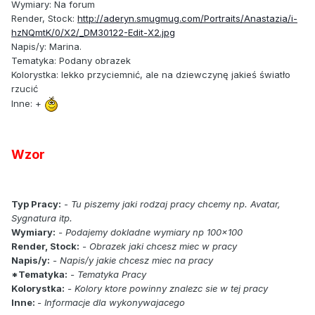
Wymiary: Na forum
Render, Stock:
http://aderyn.smugmug.com/Portraits/Anastazia/i-
hzNQmtK/0/X2/_DM30122-Edit-X2.jpg
Napis/y: Marina.
Tematyka: Podany obrazek
Kolorystka: lekko przyciemnić, ale na dziewczynę jakieś światło
rzucić
Inne: +
Wzor
Typ Pracy:
-
Tu piszemy jaki rodzaj pracy chcemy np. Avatar,
Sygnatura itp.
Wymiary:
- Podajemy dokladne wymiary np 100x100
Render, Stock:
- Obrazek jaki chcesz miec w pracy
Napis/y:
- Napis/y jakie chcesz miec na pracy
*Tematyka:
- Tematyka Pracy
Kolorystka:
- Kolory ktore powinny znalezc sie w tej pracy
Inne:
- Informacje dla wykonywajacego